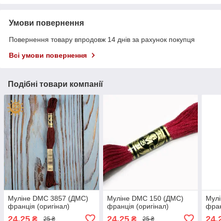
Умови повернення
Повернення товару впродовж 14 днів за рахунок покупця
Всі умови повернення
Подібні товари компанії
Муліне DMC 3857 (ДМС)
Муліне DMC 150 (ДМС)
Мул
франція (оригінал)
франція (оригінал)
фран
24,25
24,25
24,
₴
₴
25 ₴
25 ₴