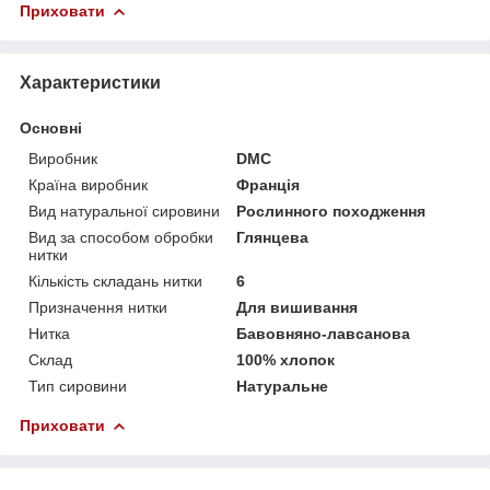
Приховати
Характеристики
Основні
Виробник
DMC
Країна виробник
Франція
Вид натуральної сировини
Рослинного походження
Вид за способом обробки
Глянцева
нитки
Кількість складань нитки
6
Призначення нитки
Для вишивання
Нитка
Бавовняно-лавсанова
Склад
100% хлопок
Тип сировини
Натуральне
Приховати