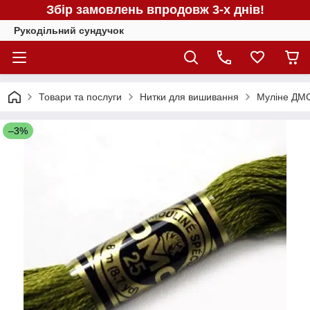
Збір замовлень впродовж 3-х днів!
Рукодільний сундучок
Товари та послуги
Нитки для вишивання
Муліне ДМС
–3%