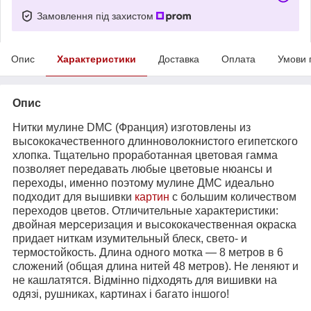
Замовлення під захистом
Опис
Характеристики
Доставка
Оплата
Умови 
Опис
Нитки мулине DMC (Франция) изготовлены из
высококачественного длинноволокнистого египетского
хлопка. Тщательно проработанная цветовая гамма
позволяет передавать любые цветовые нюансы и
переходы, именно поэтому мулине ДМС идеально
подходит для вышивки
картин
с большим количеством
переходов цветов. Отличительные характеристики:
двойная мерсеризация и высококачественная окраска
придает ниткам изумительный блеск, свето- и
термостойкость. Длина одного мотка ― 8 метров в 6
сложений (общая длина нитей 48 метров). Не леняют и
не кашлатятся. Відмінно підходять для вишивки на
одязі, рушниках, картинах і багато іншого!