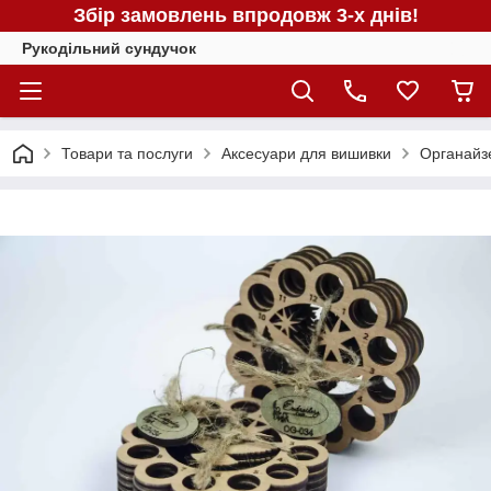
Збір замовлень впродовж 3-х днів!
Рукодільний сундучок
Товари та послуги
Аксесуари для вишивки
Органайз