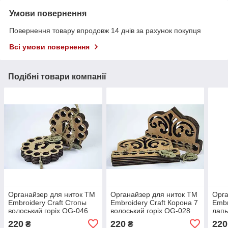
Умови повернення
Повернення товару впродовж 14 днів за рахунок покупця
Всі умови повернення
Подібні товари компанії
Органайзер для ниток ТМ
Органайзер для ниток ТМ
Орга
Embroidery Craft Стопы
Embroidery Craft Корона 7
Embr
волоський горіх OG-046
волоський горіх OG-028
лапы
043
220
220
220
₴
₴