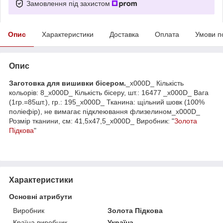
Замовлення під захистом
Опис
Характеристики
Доставка
Оплата
Умови п
Опис
Заготовка для вишивки бісером.
_x000D_ Кількість
кольорів: 8_x000D_ Кількість бісеру, шт.: 16477 _x000D_ Вага
(1гр.=85шт.), гр.: 195_x000D_ Тканина: щільний шовк (100%
поліефір), не вимагає підклеювання флизелином_x000D_
Розмір тканини, см: 41,5х47,5_x000D_ Виробник: "
Золота
Підкова
"
Характеристики
Основні атрибути
Виробник
Золота Підкова
Країна виробник
Україна