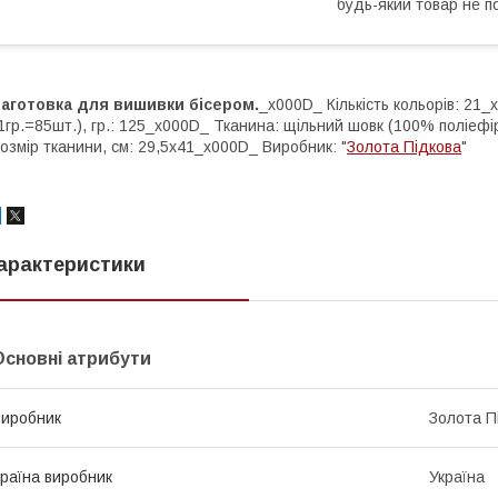
будь-який товар не п
Заготовка для вишивки бісером.
_x000D_ Кількість кольорів: 21_
1гр.=85шт.), гр.: 125_x000D_ Тканина: щільний шовк (100% поліе
озмір тканини, см: 29,5х41_x000D_ Виробник: "
Золота Підкова
"
арактеристики
Основні атрибути
иробник
Золота П
раїна виробник
Україна