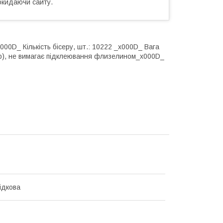
окидаючи сайту.
x000D_ Кількість бісеру, шт.: 10222 _x000D_ Вага
фір), не вимагає підклеювання флизелином_x000D_
ідкова