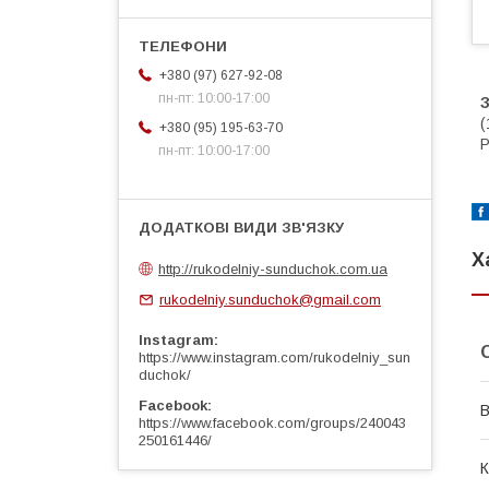
+380 (97) 627-92-08
пн-пт: 10:00-17:00
(
+380 (95) 195-63-70
Р
пн-пт: 10:00-17:00
Х
http://rukodelniy-sunduchok.com.ua
rukodelniy.sunduchok@gmail.com
Instagram
https://www.instagram.com/rukodelniy_sun
duchok/
Facebook
В
https://www.facebook.com/groups/240043
250161446/
К