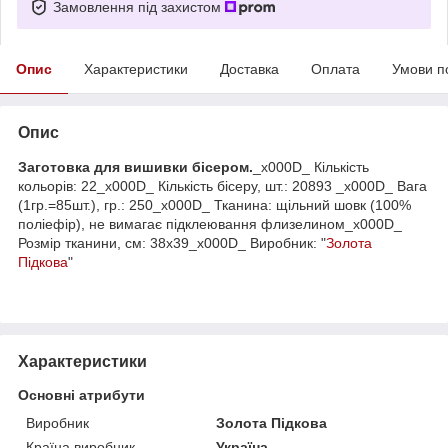
Замовлення під захистом
Опис
Характеристики
Доставка
Оплата
Умови п
Опис
Заготовка для вишивки бісером.
_x000D_ Кількість
кольорів: 22_x000D_ Кількість бісеру, шт.: 20893 _x000D_ Вага
(1гр.=85шт.), гр.: 250_x000D_ Тканина: щільний шовк (100%
поліефір), не вимагає підклеювання флизелином_x000D_
Розмір тканини, см: 38х39_x000D_ Виробник: "
Золота
Підкова
"
Характеристики
Основні атрибути
Виробник
Золота Підкова
Країна виробник
Україна