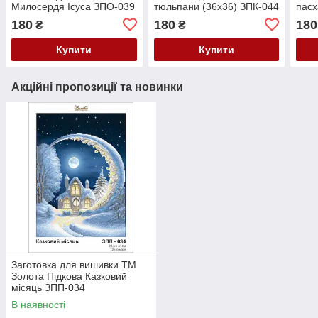
Милосердя Ісуса ЗПО-039
тюльпани (36х36) ЗПК-044
пасх
180
180
180
₴
₴
Купити
Купити
Акційні пропозиції та новинки
Заготовка для вишивки ТМ
Золота Підкова Казковий
місяць ЗПП-034
В наявності