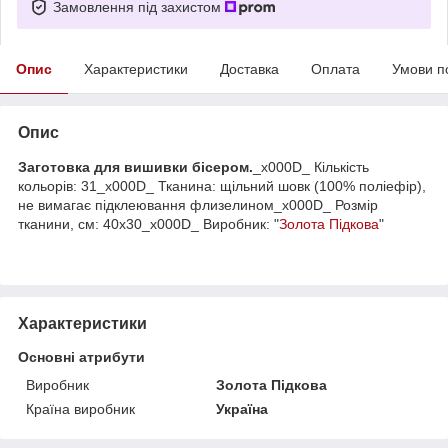
Замовлення під захистом
Опис
Характеристики
Доставка
Оплата
Умови п
Опис
Заготовка для вишивки бісером.
_x000D_ Кількість
кольорів: 31_x000D_ Тканина: щільний шовк (100% поліефір),
не вимагає підклеювання флизелином_x000D_ Розмір
тканини, см: 40х30_x000D_ Виробник: "
Золота Підкова
"
Характеристики
Основні атрибути
Виробник
Золота Підкова
Країна виробник
Україна