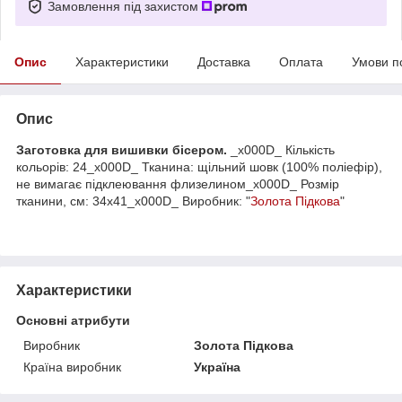
Замовлення під захистом
Опис
Характеристики
Доставка
Оплата
Умови п
Опис
Заготовка для вишивки бісером.
_x000D_ Кількість
кольорів: 24_x000D_ Тканина: щільний шовк (100% поліефір),
не вимагає підклеювання флизелином_x000D_ Розмір
тканини, см: 34х41_x000D_ Виробник: "
Золота Підкова
"
Характеристики
Основні атрибути
Виробник
Золота Підкова
Країна виробник
Україна