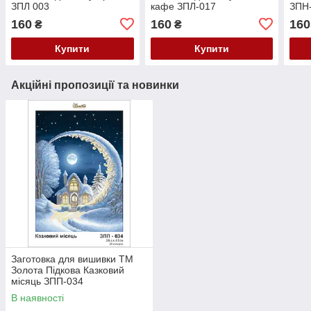
ЗПЛ 003
кафе ЗПЛ-017
ЗПН
160
160
160
₴
₴
Купити
Купити
Акційні пропозиції та новинки
Заготовка для вишивки ТМ
Золота Підкова Казковий
місяць ЗПП-034
В наявності