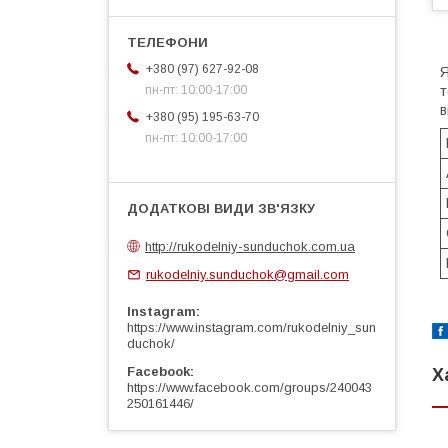
+380 (97) 627-92-08
Я
т
пн-пт: 10:00-17:00
в
+380 (95) 195-63-70
пн-пт: 10:00-17:00
http://rukodelniy-sunduchok.com.ua
rukodelniy.sunduchok@gmail.com
Instagram
https://www.instagram.com/rukodelniy_sun
duchok/
Facebook
Х
https://www.facebook.com/groups/240043
250161446/