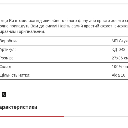
кщо Ви втомилися від звичайного білого фону або просто хочете с
очно припадуть Вам до смаку! Навіть самий простий сюжет, виконан
иразним і оригінальним.
Виробник:
МП Студ
Артикул:
КД-042
Розмір:
27х36 с
Склад:
100% ба
Щільність нитки:
Aida 18, 
арактеристики