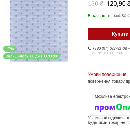
120,90 
130 ₴
В наявності
Код:
КД-0
Купити
+380 (97) 627-92-08
–7%
пн-пт: 10:00-17:00
Залишилось
0
0
днів
0
0
0
0
0
0
повернення товару п
У компанії підключені
будь-який товар не п