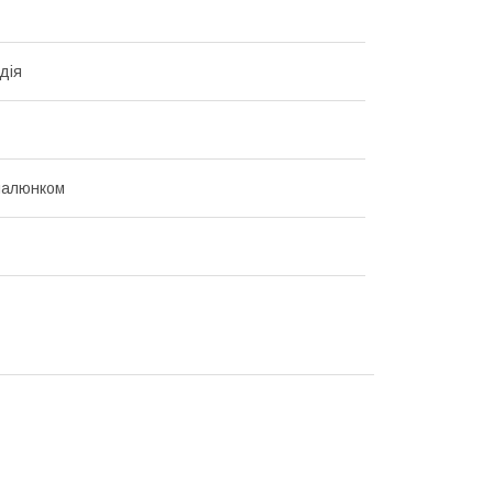
дія
малюнком