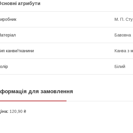
Основні атрибути
иробник
М. П. Сту
атеріал
Бавовна
ип канви/тканини
Канва з 
олір
Білий
нформація для замовлення
іна:
120,90 ₴