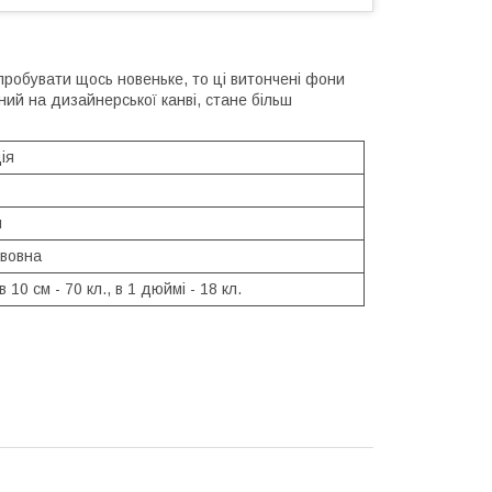
пробувати щось новеньке, то ці витончені фони
ий на дизайнерської канві, стане більш
ія
м
вовна
в 10 см - 70 кл., в 1 дюймі - 18 кл.