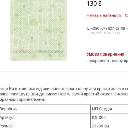
130 ₴
Немає в наявності
К
+380 (97) 627-92-08
пн-пт: 10:00-17:00
повернення товару п
кщо Ви втомилися від звичайного білого фону або просто хочете с
очно припадуть Вам до смаку! Навіть самий простий сюжет, виконан
иразним і оригінальним.
Виробник:
МП Студія
Артикул:
КД-006
Розмір:
27х36 см