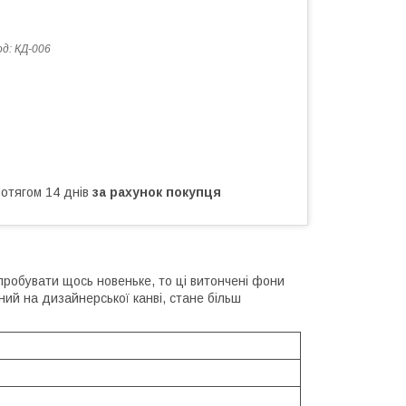
од:
КД-006
ротягом 14 днів
за рахунок покупця
пробувати щось новеньке, то ці витончені фони
ий на дизайнерської канві, стане більш