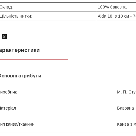
Склад:
100% бавовна
Щільність нитки:
Aida 18, в 10 см - 7
арактеристики
Основні атрибути
иробник
М. П. Сту
атеріал
Бавовна
ип канви/тканини
Канва з 