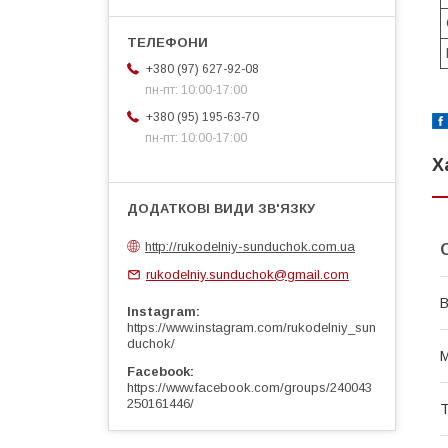
+380 (97) 627-92-08
пн-пт: 10:00-17:00
+380 (95) 195-63-70
пн-пт: 10:00-17:00
Х
http://rukodelniy-sunduchok.com.ua
rukodelniy.sunduchok@gmail.com
В
Instagram
https://www.instagram.com/rukodelniy_sun
duchok/
М
Facebook
https://www.facebook.com/groups/240043
250161446/
Т