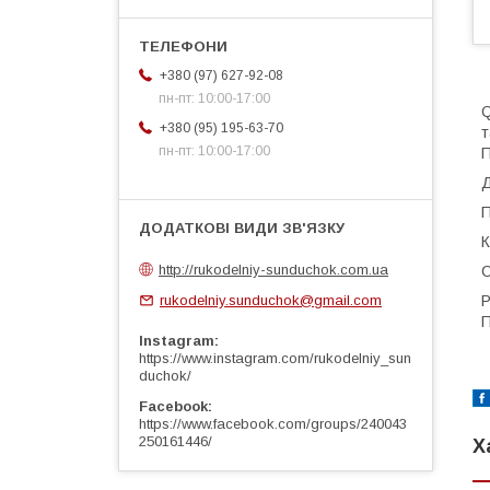
+380 (97) 627-92-08
пн-пт: 10:00-17:00
Q
+380 (95) 195-63-70
т
пн-пт: 10:00-17:00
П
Д
П
К
http://rukodelniy-sunduchok.com.ua
С
Р
rukodelniy.sunduchok@gmail.com
П
Instagram
https://www.instagram.com/rukodelniy_sun
duchok/
Facebook
https://www.facebook.com/groups/240043
250161446/
Х