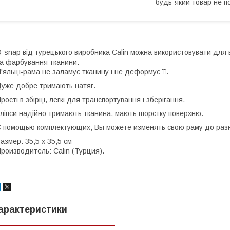
будь-який товар не п
-snap від турецького виробника Calin можна використовувати для в
а фарбування тканини.
'яльці-рама не заламує тканину і не деформує її.
уже добре тримають натяг.
рості в збірці, легкі для транспортування і зберігання.
ліпси надійно тримають тканина, мають шорстку поверхню.
 помощью комплектующих, Вы можете изменять свою раму до разн
азмер: 35,5 х 35,5 см
роизводитель: Calin (Турция).
арактеристики