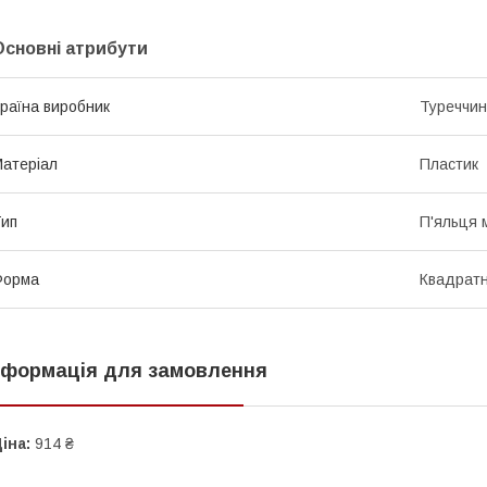
Основні атрибути
раїна виробник
Туреччи
атеріал
Пластик
ип
П'яльця 
Форма
Квадрат
нформація для замовлення
іна:
914 ₴