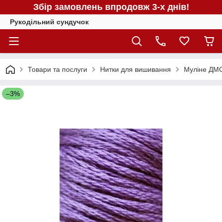
Збір замовлень впродовж 3-х днів!
Рукодільний сундучок
Товари та послуги
Нитки для вишивання
Муліне ДМС
–3%