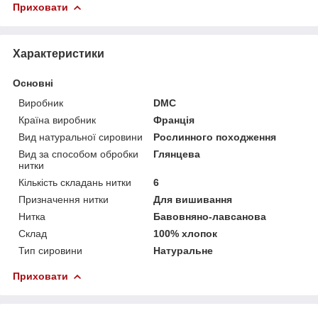
Приховати
Характеристики
Основні
Виробник
DMC
Країна виробник
Франція
Вид натуральної сировини
Рослинного походження
Вид за способом обробки
Глянцева
нитки
Кількість складань нитки
6
Призначення нитки
Для вишивання
Нитка
Бавовняно-лавсанова
Склад
100% хлопок
Тип сировини
Натуральне
Приховати