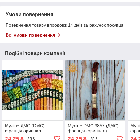
Умови повернення
Повернення товару впродовж 14 днів за рахунок покупця
Всі умови повернення
Подібні товари компанії
Муліне ДМС (DMC)
Муліне DMC 3857 (ДМС)
Мул
франція оригінал
франція (оригінал)
фран
24,25
24,25
24,
₴
₴
25 ₴
25 ₴