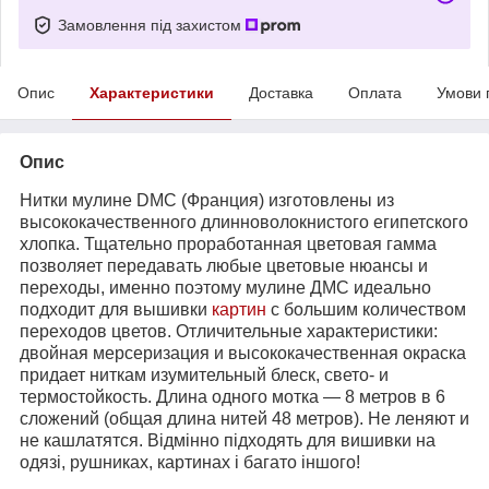
Замовлення під захистом
Опис
Характеристики
Доставка
Оплата
Умови 
Опис
Нитки мулине DMC (Франция) изготовлены из
высококачественного длинноволокнистого египетского
хлопка. Тщательно проработанная цветовая гамма
позволяет передавать любые цветовые нюансы и
переходы, именно поэтому мулине ДМС идеально
подходит для вышивки
картин
с большим количеством
переходов цветов. Отличительные характеристики:
двойная мерсеризация и высококачественная окраска
придает ниткам изумительный блеск, свето- и
термостойкость. Длина одного мотка ― 8 метров в 6
сложений (общая длина нитей 48 метров). Не леняют и
не кашлатятся. Відмінно підходять для вишивки на
одязі, рушниках, картинах і багато іншого!