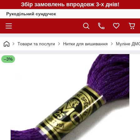
Збір замовлень впродовж 3-х днів!
Рукодільний сундучок
Товари та послуги
Нитки для вишивання
Муліне ДМС
–3%