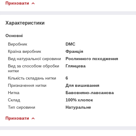
Приховати
Характеристики
Основні
Виробник
DMC
Країна виробник
Франція
Вид натуральної сировини
Рослинного походження
Вид за способом обробки
Глянцева
нитки
Кількість складань нитки
6
Призначення нитки
Для вишивання
Нитка
Бавовняно-лавсанова
Склад
100% хлопок
Тип сировини
Натуральне
Приховати