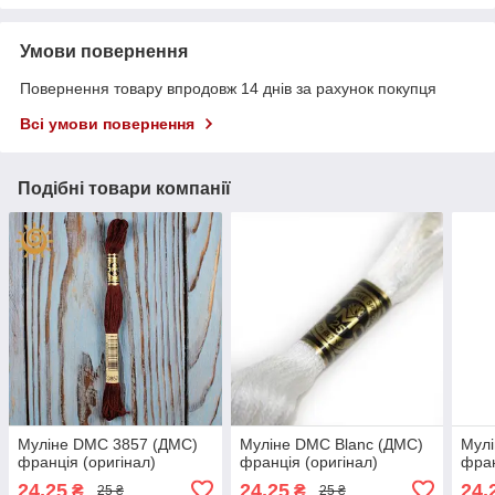
Умови повернення
Повернення товару впродовж 14 днів за рахунок покупця
Всі умови повернення
Подібні товари компанії
Муліне DMC 3857 (ДМС)
Муліне DMC Blanc (ДМС)
Мул
франція (оригінал)
франція (оригінал)
фран
24,25
24,25
24,
₴
₴
25 ₴
25 ₴