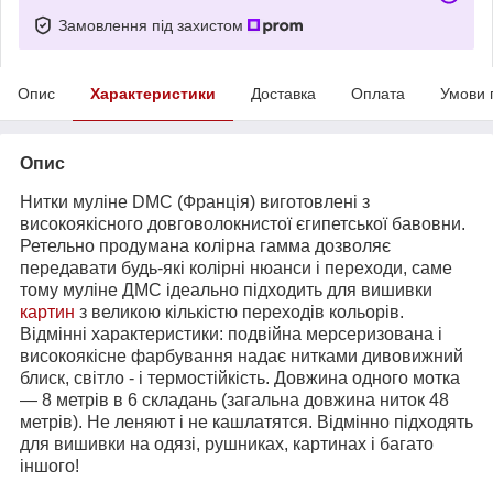
Замовлення під захистом
Опис
Характеристики
Доставка
Оплата
Умови 
Опис
Нитки муліне DMC (Франція) виготовлені з
високоякісного довговолокнистої єгипетської бавовни.
Ретельно продумана колірна гамма дозволяє
передавати будь-які колірні нюанси і переходи, саме
тому муліне ДМС ідеально підходить для вишивки
картин
з великою кількістю переходів кольорів.
Відмінні характеристики: подвійна мерсеризована і
високоякісне фарбування надає нитками дивовижний
блиск, світло - і термостійкість. Довжина одного мотка
― 8 метрів в 6 складань (загальна довжина ниток 48
метрів). Не леняют і не кашлатятся. Відмінно підходять
для вишивки на одязі, рушниках, картинах і багато
іншого!