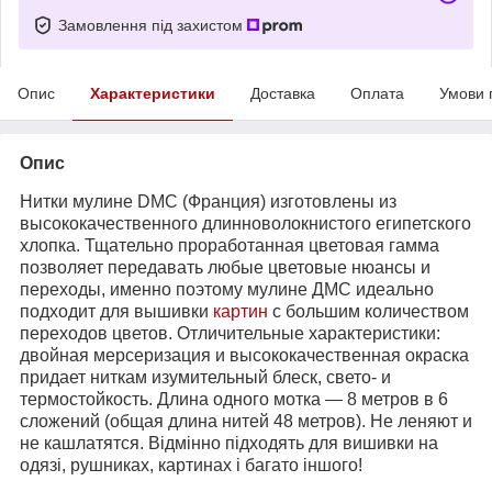
Замовлення під захистом
Опис
Характеристики
Доставка
Оплата
Умови 
Опис
Нитки мулине DMC (Франция) изготовлены из
высококачественного длинноволокнистого египетского
хлопка. Тщательно проработанная цветовая гамма
позволяет передавать любые цветовые нюансы и
переходы, именно поэтому мулине ДМС идеально
подходит для вышивки
картин
с большим количеством
переходов цветов. Отличительные характеристики:
двойная мерсеризация и высококачественная окраска
придает ниткам изумительный блеск, свето- и
термостойкость. Длина одного мотка ― 8 метров в 6
сложений (общая длина нитей 48 метров). Не леняют и
не кашлатятся. Відмінно підходять для вишивки на
одязі, рушниках, картинах і багато іншого!