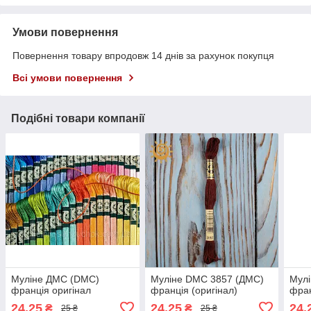
Умови повернення
Повернення товару впродовж 14 днів за рахунок покупця
Всі умови повернення
Подібні товари компанії
Муліне ДМС (DMC)
Муліне DMC 3857 (ДМС)
Мул
франція оригінал
франція (оригінал)
фран
24,25
24,25
24,
₴
₴
25 ₴
25 ₴