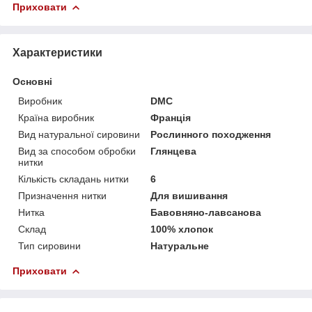
Приховати
Характеристики
Основні
Виробник
DMC
Країна виробник
Франція
Вид натуральної сировини
Рослинного походження
Вид за способом обробки
Глянцева
нитки
Кількість складань нитки
6
Призначення нитки
Для вишивання
Нитка
Бавовняно-лавсанова
Склад
100% хлопок
Тип сировини
Натуральне
Приховати