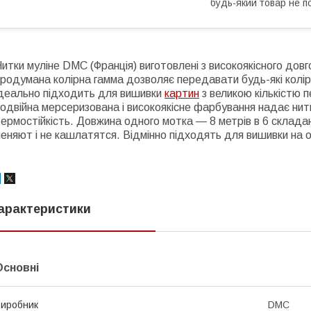
будь-який товар не п
итки муліне DMC (Франція) виготовлені з високоякісного дов
родумана колірна гамма дозволяє передавати будь-які колір
ідеально підходить для вишивки
картин
з великою кількістю п
одвійна мерсеризована і високоякісне фарбування надає нитк
ермостійкість. Довжина одного мотка ― 8 метрів в 6 складан
еняют і не кашлатятся. Відмінно підходять для вишивки на од
арактеристики
Основні
иробник
DMC