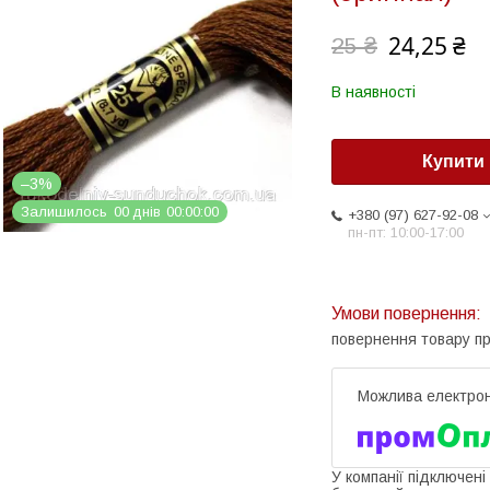
24,25 ₴
25 ₴
В наявності
Купити
–3%
Залишилось
0
0
днів
0
0
0
0
0
0
+380 (97) 627-92-08
пн-пт: 10:00-17:00
повернення товару п
У компанії підключені