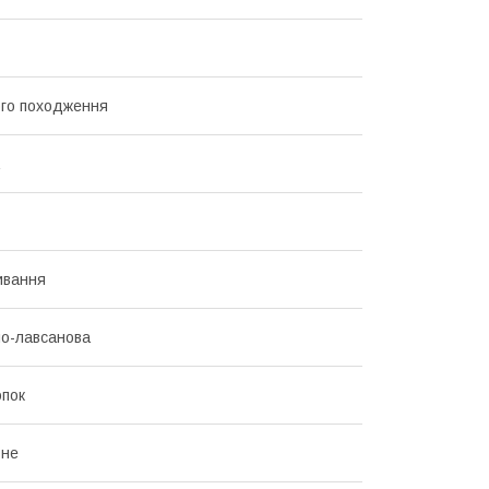
го походження
ивання
о-лавсанова
пок
ьне