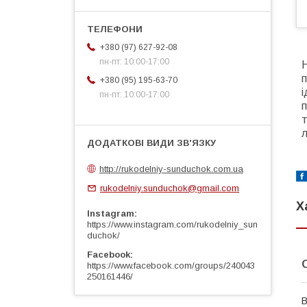
+380 (97) 627-92-08
пн-пт: 10:00-17:00
Н
п
+380 (95) 195-63-70
пн-пт: 10:00-17:00
п
т
л
http://rukodelniy-sunduchok.com.ua
rukodelniy.sunduchok@gmail.com
Х
Instagram
https://www.instagram.com/rukodelniy_sun
duchok/
Facebook
https://www.facebook.com/groups/240043
250161446/
В