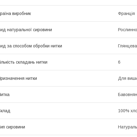
раїна виробник
Франція
ид натуральної сировини
Рослинно
ид за способом обробки нитки
Глянцева
ількість складань нитки
6
ризначення нитки
Для виш
итка
Бавовнян
Склад
100% хло
ип сировини
Натурал