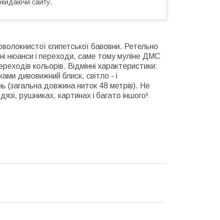
окидаючи сайту.
говолокнистої єгипетської бавовни. Ретельно
ні нюанси і переходи, саме тому муліне ДМС
ереходів кольорів. Відмінні характеристики:
ами дивовижний блиск, світло - і
ь (загальна довжина ниток 48 метрів). Не
язі, рушниках, картинах і багато іншого!