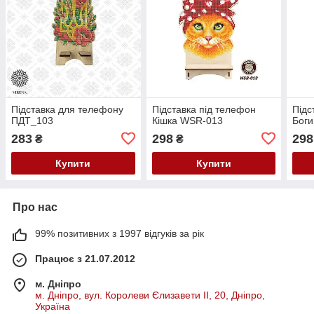
Підставка для телефону
Підставка під телефон
Підс
ПДТ_103
Кішка WSR-013
Боги
283
298
298
₴
₴
Купити
Купити
Про нас
99% позитивних з 1997 відгуків за рік
Працює з 21.07.2012
м. Дніпро
м. Дніпро, вул. Королеви Єлизавети ІІ, 20, Дніпро,
Україна