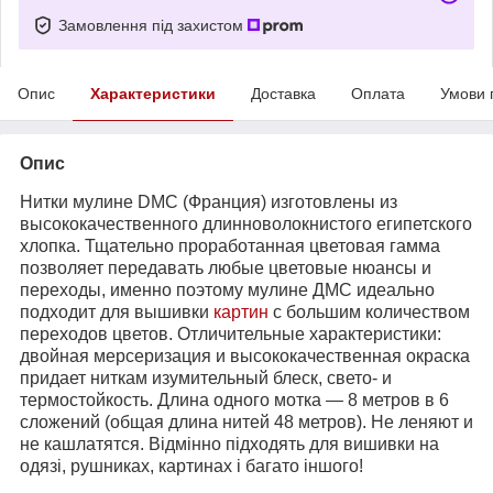
Замовлення під захистом
Опис
Характеристики
Доставка
Оплата
Умови 
Опис
Нитки мулине DMC (Франция) изготовлены из
высококачественного длинноволокнистого египетского
хлопка. Тщательно проработанная цветовая гамма
позволяет передавать любые цветовые нюансы и
переходы, именно поэтому мулине ДМС идеально
подходит для вышивки
картин
с большим количеством
переходов цветов. Отличительные характеристики:
двойная мерсеризация и высококачественная окраска
придает ниткам изумительный блеск, свето- и
термостойкость. Длина одного мотка ― 8 метров в 6
сложений (общая длина нитей 48 метров). Не леняют и
не кашлатятся. Відмінно підходять для вишивки на
одязі, рушниках, картинах і багато іншого!