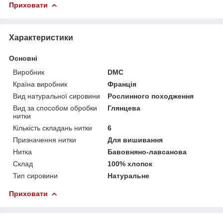
Приховати
Характеристики
Основні
Виробник
DMC
Країна виробник
Франція
Вид натуральної сировини
Рослинного походження
Вид за способом обробки
Глянцева
нитки
Кількість складань нитки
6
Призначення нитки
Для вишивання
Нитка
Бавовняно-лавсанова
Склад
100% хлопок
Тип сировини
Натуральне
Приховати