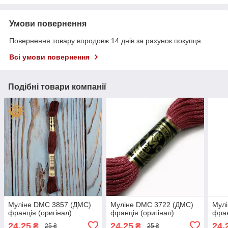
Умови повернення
Повернення товару впродовж 14 днів за рахунок покупця
Всі умови повернення
Подібні товари компанії
Муліне DMC 3857 (ДМС)
Муліне DMC 3722 (ДМС)
Мул
франція (оригінал)
франція (оригінал)
фран
24,25
24,25
24,
₴
₴
25 ₴
25 ₴