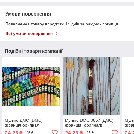
Умови повернення
Повернення товару впродовж 14 днів за рахунок покупця
Всі умови повернення
Подібні товари компанії
Муліне ДМС (DMC)
Муліне DMC 3857 (ДМС)
Мулі
франція оригінал
франція (оригінал)
фран
24,25
24,25
24,
₴
₴
25 ₴
25 ₴