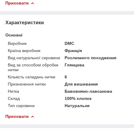
Приховати
Характеристики
Основні
Виробник
DMC
Країна виробник
Франція
Вид натуральної сировини
Рослинного походження
Вид за способом обробки
Глянцева
нитки
Кількість складань нитки
6
Призначення нитки
Для вишивання
Нитка
Бавовняно-лавсанова
Склад
100% хлопок
Тип сировини
Натуральне
Приховати