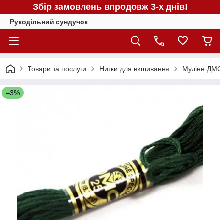
Збір замовлень впродовж 3-х днів!
Рукодільний сундучок
Товари та послуги
Нитки для вишивання
Муліне ДМС
–3%