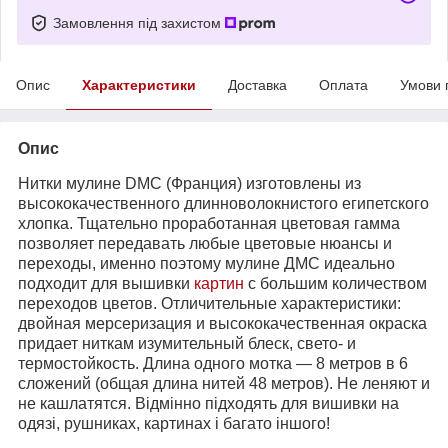
Замовлення під захистом
Опис
Характеристики
Доставка
Оплата
Умови 
Опис
Нитки мулине DMC (Франция) изготовлены из
высококачественного длинноволокнистого египетского
хлопка. Тщательно проработанная цветовая гамма
позволяет передавать любые цветовые нюансы и
переходы, именно поэтому мулине ДМС идеально
подходит для вышивки
картин
с большим количеством
переходов цветов. Отличительные характеристики:
двойная мерсеризация и высококачественная окраска
придает ниткам изумительный блеск, свето- и
термостойкость. Длина одного мотка ― 8 метров в 6
сложений (общая длина нитей 48 метров). Не леняют и
не кашлатятся. Відмінно підходять для вишивки на
одязі, рушниках, картинах і багато іншого!