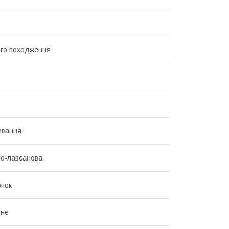
го походження
ивання
о-лавсанова
пок
ьне