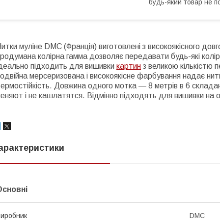
будь-який товар не п
итки муліне DMC (Франція) виготовлені з високоякісного дов
родумана колірна гамма дозволяє передавати будь-які колір
ідеально підходить для вишивки
картин
з великою кількістю п
одвійна мерсеризована і високоякісне фарбування надає нитк
ермостійкість. Довжина одного мотка ― 8 метрів в 6 складан
еняют і не кашлатятся. Відмінно підходять для вишивки на од
арактеристики
Основні
иробник
DMC