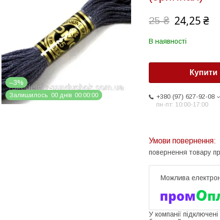
24,25 ₴
25 ₴
В наявності
Купити
–3%
Залишилось
0
0
днів
0
0
0
0
0
0
+380 (97) 627-92-08
пн-пт: 10:00-17:00
повернення товару п
У компанії підключені