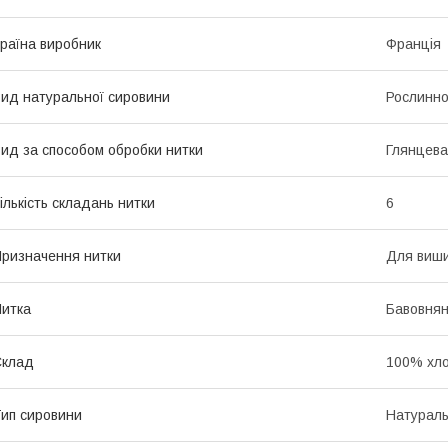
раїна виробник
Франція
ид натуральної сировини
Рослинно
ид за способом обробки нитки
Глянцева
ількість складань нитки
6
ризначення нитки
Для виш
итка
Бавовнян
Склад
100% хло
ип сировини
Натурал