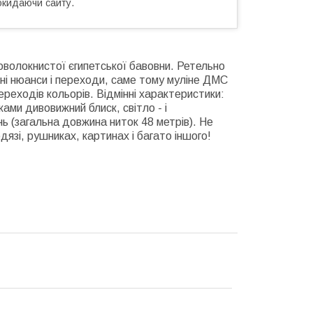
окидаючи сайту.
говолокнистої єгипетської бавовни. Ретельно
ні нюанси і переходи, саме тому муліне ДМС
ереходів кольорів. Відмінні характеристики:
ами дивовижний блиск, світло - і
ь (загальна довжина ниток 48 метрів). Не
язі, рушниках, картинах і багато іншого!