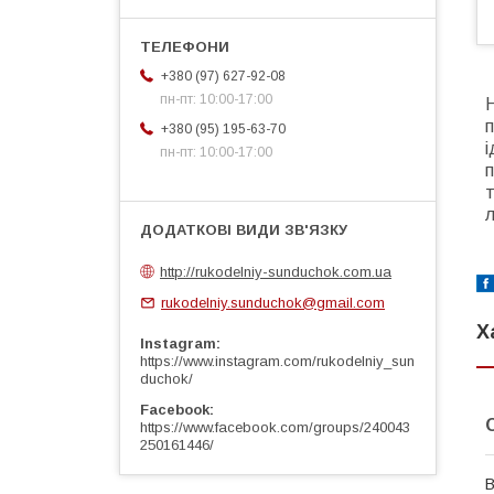
+380 (97) 627-92-08
пн-пт: 10:00-17:00
Н
п
+380 (95) 195-63-70
пн-пт: 10:00-17:00
п
т
л
http://rukodelniy-sunduchok.com.ua
rukodelniy.sunduchok@gmail.com
Х
Instagram
https://www.instagram.com/rukodelniy_sun
duchok/
Facebook
https://www.facebook.com/groups/240043
250161446/
В