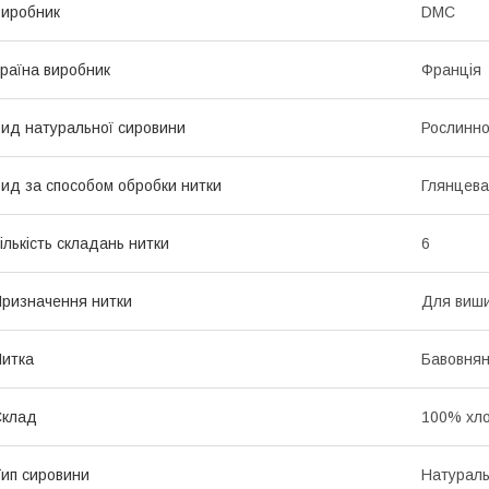
иробник
DMC
раїна виробник
Франція
ид натуральної сировини
Рослинно
ид за способом обробки нитки
Глянцева
ількість складань нитки
6
ризначення нитки
Для виш
итка
Бавовнян
Склад
100% хло
ип сировини
Натурал