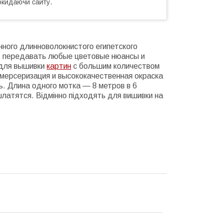
окидаючи сайту.
ного длинноволокнистого египетского
т передавать любые цветовые нюансы и
 для вышивки
картин
с большим количеством
мерсеризация и высококачественная окраска
ь. Длина одного мотка ― 8 метров в 6
шлатятся. Відмінно підходять для вишивки на