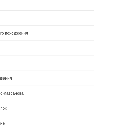
го походження
ивання
о-лавсанова
пок
ьне