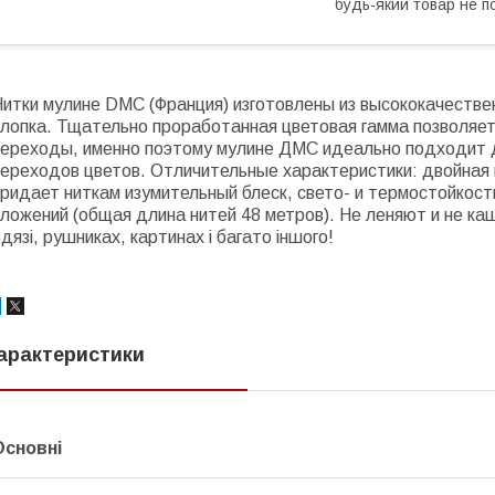
будь-який товар не п
итки мулине DMC (Франция) изготовлены из высококачествен
хлопка. Тщательно проработанная цветовая гамма позволяе
переходы, именно поэтому мулине ДМС идеально подходит
переходов цветов. Отличительные характеристики: двойная 
ридает ниткам изумительный блеск, свето- и термостойкост
ложений (общая длина нитей 48 метров). Не леняют и не ка
дязі, рушниках, картинах і багато іншого!
арактеристики
Основні