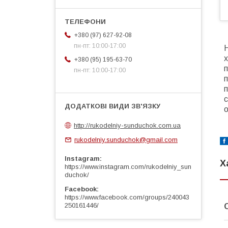
+380 (97) 627-92-08
пн-пт: 10:00-17:00
Н
+380 (95) 195-63-70
пн-пт: 10:00-17:00
п
с
о
http://rukodelniy-sunduchok.com.ua
rukodelniy.sunduchok@gmail.com
Instagram
Х
https://www.instagram.com/rukodelniy_sun
duchok/
Facebook
https://www.facebook.com/groups/240043
250161446/