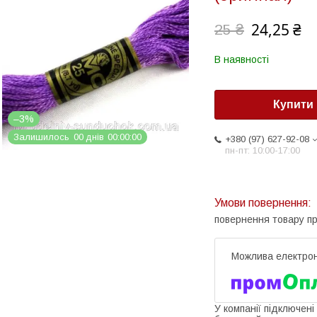
24,25 ₴
25 ₴
В наявності
Купити
–3%
Залишилось
0
0
днів
0
0
0
0
0
0
+380 (97) 627-92-08
пн-пт: 10:00-17:00
повернення товару п
У компанії підключені