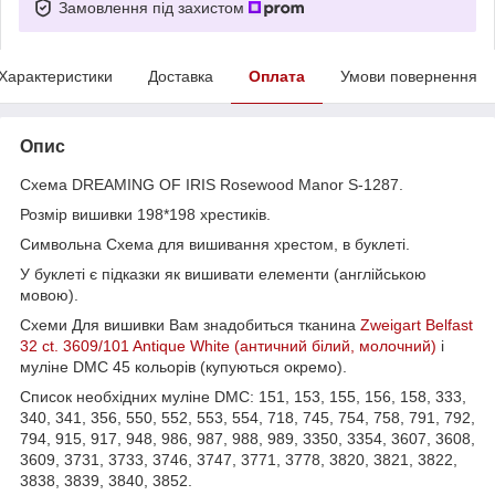
Замовлення під захистом
Характеристики
Доставка
Оплата
Умови повернення
Опис
Схема DREAMING OF IRIS Rosewood Manor S-1287.
Розмір вишивки 198*198 хрестиків.
Символьна Схема для вишивання хрестом, в буклеті.
У буклеті є підказки як вишивати елементи (англійською
мовою).
Схеми Для вишивки Вам знадобиться тканина
Zweigart Belfast
32 ct. 3609/101 Antique White (античний білий, молочний)
і
муліне DMC 45 кольорів (купуються окремо).
Список необхідних муліне DMC: 151, 153, 155, 156, 158, 333,
340, 341, 356, 550, 552, 553, 554, 718, 745, 754, 758, 791, 792,
794, 915, 917, 948, 986, 987, 988, 989, 3350, 3354, 3607, 3608,
3609, 3731, 3733, 3746, 3747, 3771, 3778, 3820, 3821, 3822,
3838, 3839, 3840, 3852.