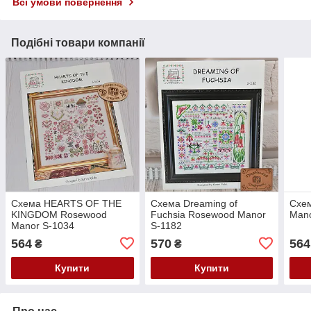
Всі умови повернення
Подібні товари компанії
Схема HEARTS OF THE
Схема Dreaming of
Схем
KINGDOM Rosewood
Fuchsia Rosewood Manor
Mano
Manor S-1034
S-1182
564
570
564
₴
₴
Купити
Купити