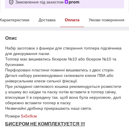
Замовлення під захистом
Характеристики
Доставка
Оплата
Умови повернення
Опис
Набір заготовок з фанери для створення топпера підсвічника
для декорування паски.
Топпер має вишиватись бісером №10 або бісером №10 та
бусинами.
Перфоровані пластини повинні вишиватись з двох сторін.
Деталі набору рекомендовано склеювати клеєм ПВА або
універсальним клеєм сильної фіксації.
При укладанні святкового кошика рекомендується розмістити
у кошику всі наїдки та паску потім вставити в топпер свічку,
втиснувши її в середину так, щоб вона була нерухомою, далі
обережно вставити топпер в паску.
Незвичайні дрібниці прикрашають наші свята.
Розміри
5х5х9см
БИСЕРОМ НЕ КОМПЛЕКТУЕТСЯ !!!