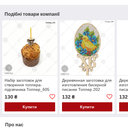
Подібні товари компанії
Набір заготовок для
Деревянная заготовка для
Дере
створення топпера-
изготовления бисерной
изго
підсвічника Топпер_605
писанки Топпер 202
писа
130
132
132
₴
₴
Купити
Купити
Про нас