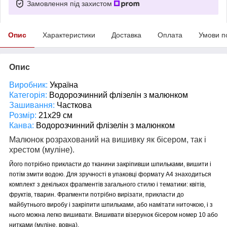
Замовлення під захистом
Опис
Характеристики
Доставка
Оплата
Умови п
Опис
Виробник:
Україна
Категорія:
Водорозчинний флізелін з малюнком
Зашивання:
Часткова
Розмір:
21х29 см
Канва:
Водорозчинний флізелін з малюнком
Малюнок розрахований на вишивку як бісером, так і
хрестом (муліне).
Його потрібно прикласти до тканини закріпивши шпильками, вишити і
потім змити водою. Для зручності в упаковці формату А4 знаходиться
комплект з декількох фрагментів загального стилю і тематики: квітів,
фруктів, тварин. Фрагменти потрібно вирізати, прикласти до
майбутнього виробу і закріпити шпильками, або намітати ниточкою, і з
нього можна легко вишивати. Вишивати візерунок бісером номер 10 або
нитками (муліне, вовна).