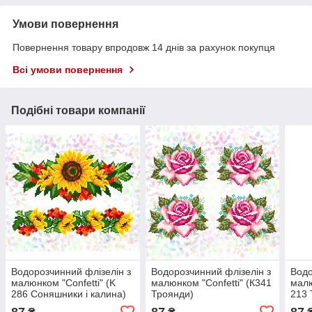
Умови повернення
Повернення товару впродовж 14 днів за рахунок покупця
Всі умови повернення
Подібні товари компанії
Водорозчинний флізелін з
Водорозчинний флізелін з
Водо
малюнком "Confetti" (K
малюнком "Confetti" (К341
малю
286 Соняшники і калина)
Троянди)
213 
87
87
87