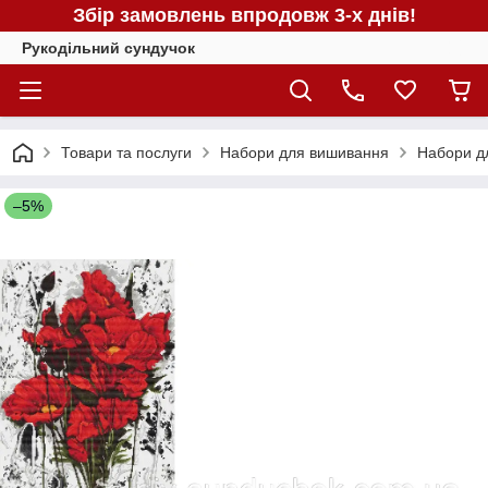
Збір замовлень впродовж 3-х днів!
Рукодільний сундучок
Товари та послуги
Набори для вишивання
Набори д
–5%