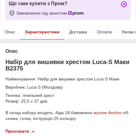
Що таке купити з Пром?
Замовлення під захистом
Опис
Характеристики
Доставка
Оплата
Умови 
Опис
Набір для вишивки хрестом Luca-S Маки
B2375
Найменування: Набір для вишивки хрестом Luca-S Маки
Виробник: Luca-S (Молдова)
Техніка: лічильний хрест
Розмір: 25,5 х 37 див.
В склад набору входить: Аіда 18,бавовняне
муліне Anchor
,ч/б
схема, голка, інструкція.25 кольору.
Приховати