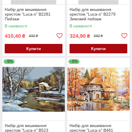
Набір для вишивання
Набір для вишивання
хрестом "Luca-s" B2281
хрестом "Luca-s" B2279
Пейзаж
Зимовий пейзаж
В наявності
В наявності
410,40
324,90
₴
₴
432 ₴
342 ₴
Купити
Купити
–5%
–5%
Набір для вишивання
Набір для вишивання
хрестом "Luca-s" B523
хрестом "Luca-s" B481