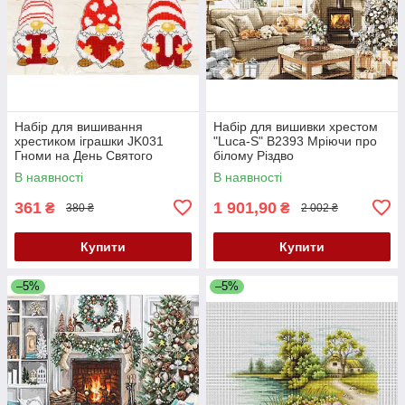
Набір для вишивання
Набір для вишивки хрестом
хрестиком іграшки JK031
"Luca-S" B2393 Мріючи про
Гноми на День Святого
білому Різдво
Валентина
В наявності
В наявності
361
1 901,90
₴
₴
380 ₴
2 002 ₴
Купити
Купити
–5%
–5%