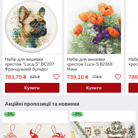
Набір для вишивки
Набір для вишивки
Набі
хрестом "Luca-S" BC207
хрестом Luca-S B2368
хрес
Французький бульдог
Маки
783,75
739,10
788
₴
₴
825 ₴
778 ₴
Купити
Купити
Акційні пропозиції та новинки
–5%
–5%