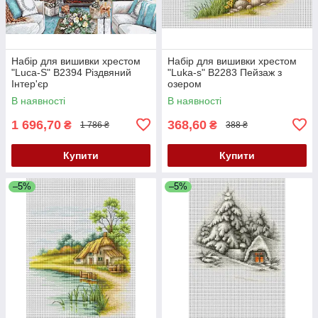
Набір для вишивки хрестом
Набір для вишивки хрестом
"Luca-S" B2394 Різдвяний
"Luka-s" B2283 Пейзаж з
Інтер'єр
озером
В наявності
В наявності
1 696,70
368,60
₴
₴
1 786 ₴
388 ₴
Купити
Купити
–5%
–5%