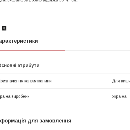
іна вказана за розмір відрізка 50*47 см..
арактеристики
Основні атрибути
ризначення канви/тканини
Для виши
раїна виробник
Україна
нформація для замовлення