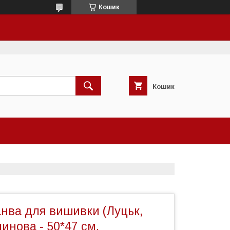
Кошик
Кошик
анва для вишивки (Луцьк,
линова - 50*47 см.