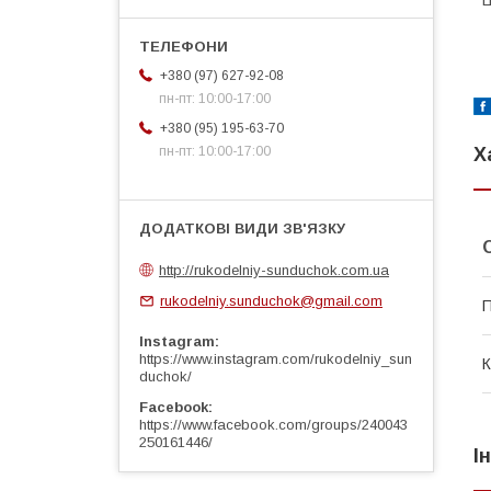
Ц
+380 (97) 627-92-08
пн-пт: 10:00-17:00
+380 (95) 195-63-70
пн-пт: 10:00-17:00
Х
http://rukodelniy-sunduchok.com.ua
rukodelniy.sunduchok@gmail.com
П
Instagram
https://www.instagram.com/rukodelniy_sun
К
duchok/
Facebook
https://www.facebook.com/groups/240043
250161446/
І