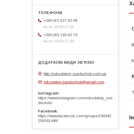
Х
+380 (97) 627-92-08
пн-пт: 10:00-17:00
+380 (95) 195-63-70
пн-пт: 10:00-17:00
В
К
http://rukodelniy-sunduchok.com.ua
rukodelniy.sunduchok@gmail.com
Т
Instagram
https://www.instagram.com/rukodelniy_sun
duchok/
Facebook
https://www.facebook.com/groups/240043
І
250161446/