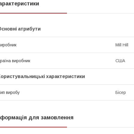
арактеристики
Основні атрибути
иробник
Mill Hill
раїна виробник
США
Користувальницькі характеристики
ип виробу
Бісер
нформація для замовлення