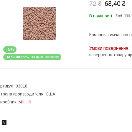
68,40 ₴
72 ₴
В наявності
Код:
0301
Компанія тимчасово 
–5%
повернення товару п
Залишилось
0
0
днів
0
0
0
0
0
0
ртикул: 03018
трана производителя: США
иробник:
Mill Hill