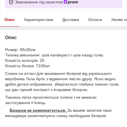
Замовлення під захистом
Опис
Характеристики
Доставка
Оплата
Умови п
Опис
Розмір: 30х30см
Техніка виконання: шов напівхрест і шов назад голку
Кількість кольорів: 20
Кількість бісера: 7160шт.
Схема на атласі для вишивання бісером від українського
виробника Тела Артіс з відмінною якістю друку. Ясно видно
дрібні деталі зображення, зберігається глибина темних тонів,
що дає гарний контраст з яскравим бісером.
Тканина легко проколюється голкою і не вимагає
застосування п'ялець.
Бісером не комплектується.
За вашим запитом наші
менеджери укомплектують схему необхідним бісером