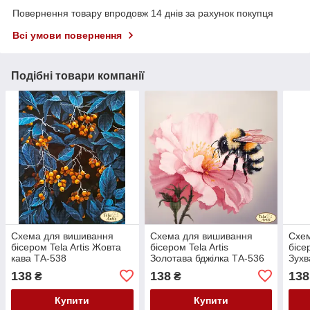
Повернення товару впродовж 14 днів за рахунок покупця
Всі умови повернення
Подібні товари компанії
Схема для вишивання
Схема для вишивання
Схе
бісером Tela Artis Жовта
бісером Tela Artis
бісе
кава ТА-538
Золотава бджілка ТА-536
Зухв
138
138
138
₴
₴
Купити
Купити