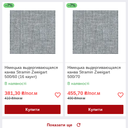
–7%
–7%
Німецька выдергивающаяся
Німецька выдергивающаяся
канва Stramin Zweigart
канва Stramin Zweigart
500/60 (16 каунт)
500/70
В наявності
В наявності
381,30
455,70
₴/пог.м
₴/пог.м
410 ₴/пог.м
490 ₴/пог.м
Купити
Купити
Показати ще