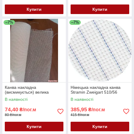
Купити
Купити
–7%
–7%
Канва накладна
Німецька накладна канва
(висмикується) велика
Stramin Zweigart 510/56
В наявності
В наявності
74,40
385,95
₴/пог.м
₴/пог.м
80 ₴/пог.м
415 ₴/пог.м
Купити
Купити