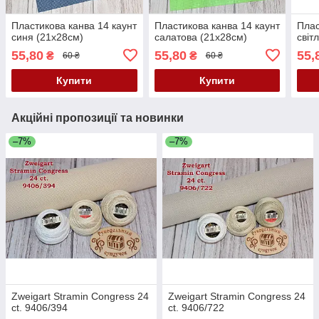
Пластикова канва 14 каунт
Пластикова канва 14 каунт
Плас
синя (21х28см)
салатова (21х28см)
світ
55,80
55,80
55,
₴
₴
60 ₴
60 ₴
Купити
Купити
Акційні пропозиції та новинки
–7%
–7%
Zweigart Stramin Congress 24
Zweigart Stramin Congress 24
ct. 9406/394
ct. 9406/722