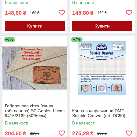
В наявності
В наявності
148,80
148,80
₴
₴
160 ₴
160 ₴
Купити
Купити
–7%
–7%
Гобеленова сітка (канва
гобеленова) SP Goblen Lucas
Канва водорозчинна DMC
9416/2169 (50*50см)
Soluble Canvas (art. DC90)
В наявності
В наявності
204,60
275,28
₴
₴
220 ₴
296 ₴