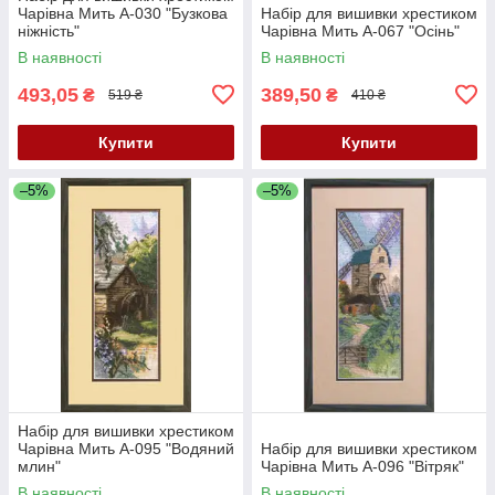
Чарівна Мить А-030 "Бузкова
Набір для вишивки хрестиком
ніжність"
Чарівна Мить А-067 "Осінь"
В наявності
В наявності
493,05
389,50
₴
₴
519 ₴
410 ₴
Купити
Купити
–5%
–5%
Набір для вишивки хрестиком
Чарівна Мить А-095 "Водяний
Набір для вишивки хрестиком
млин"
Чарівна Мить А-096 "Вітряк"
В наявності
В наявності