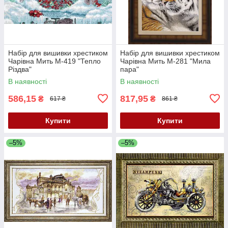
Набір для вишивки хрестиком
Набір для вишивки хрестиком
Чарівна Мить М-419 "Тепло
Чарівна Мить М-281 "Мила
Різдва"
пара"
В наявності
В наявності
586,15
817,95
₴
₴
617 ₴
861 ₴
Купити
Купити
–5%
–5%