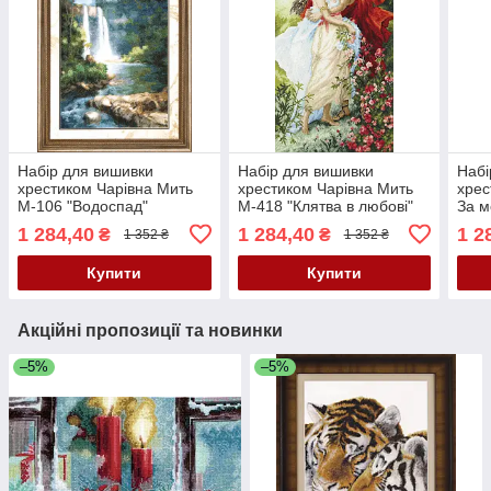
Набір для вишивки
Набір для вишивки
Набі
хрестиком Чарівна Мить
хрестиком Чарівна Мить
хрес
М-106 "Водоспад"
М-418 "Клятва в любові"
За м
"Дів
1 284,40
1 284,40
1 2
₴
₴
1 352 ₴
1 352 ₴
сер
Купити
Купити
Акційні пропозиції та новинки
–5%
–5%