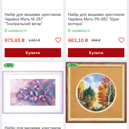
Набір для вишивки хрестиком
Набір для вишивки хрестиком
Чарівна Мить М-287
Чарівна Мить РК-082 "Шум
"Театральний вечір"
мотора"
В наявності
В наявності
975,65
663,10
₴
₴
1 027 ₴
698 ₴
Купити
Купити
–5%
–5%
Набір для вишивки хрестиком