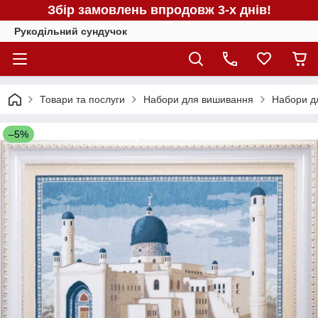
Збір замовлень впродовж 3-х днів!
Рукодільний сундучок
Товари та послуги
Набори для вишивання
Набори д
–5%