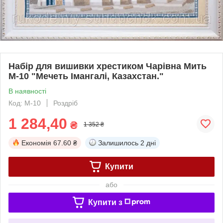
Набір для вишивки хрестиком Чарівна Мить
М-10 "Мечеть Імангалі, Казахстан."
В наявності
Код: М-10
Роздріб
1 284,40
₴
1 352 ₴
Економія
67.60 ₴
Залишилось
2 дні
Купити
або
Купити з