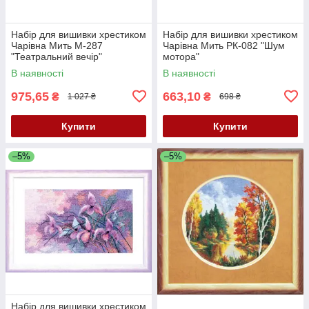
Набір для вишивки хрестиком
Набір для вишивки хрестиком
Чарівна Мить М-287
Чарівна Мить РК-082 "Шум
"Театральний вечір"
мотора"
В наявності
В наявності
975,65
663,10
₴
₴
1 027 ₴
698 ₴
Купити
Купити
–5%
–5%
Набір для вишивки хрестиком