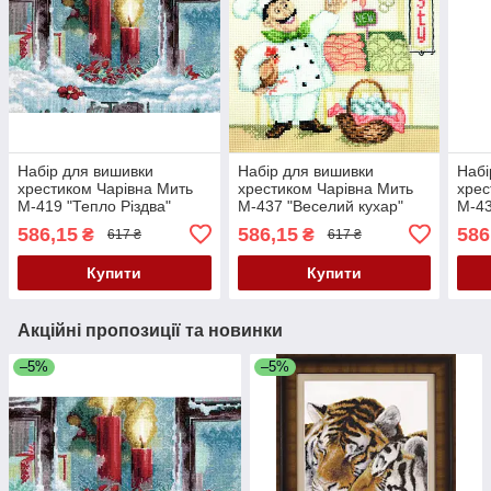
Набір для вишивки
Набір для вишивки
Набі
хрестиком Чарівна Мить
хрестиком Чарівна Мить
хрес
М-419 "Тепло Різдва"
М-437 "Веселий кухар"
М-43
586,15
586,15
586
₴
₴
617 ₴
617 ₴
Купити
Купити
Акційні пропозиції та новинки
–5%
–5%