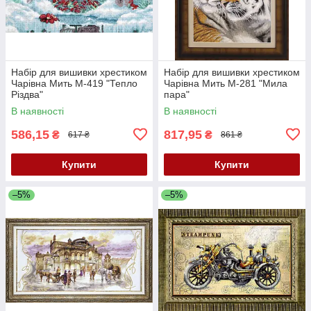
Набір для вишивки хрестиком
Набір для вишивки хрестиком
Чарівна Мить М-419 "Тепло
Чарівна Мить М-281 "Мила
Різдва"
пара"
В наявності
В наявності
586,15
817,95
₴
₴
617 ₴
861 ₴
Купити
Купити
–5%
–5%