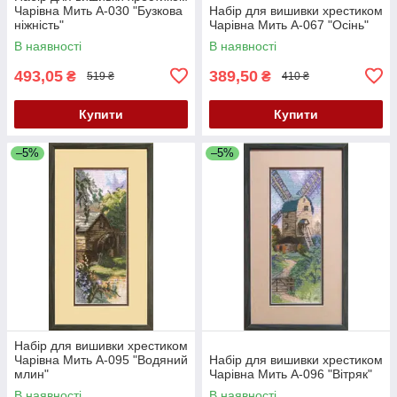
Чарівна Мить А-030 "Бузкова
Набір для вишивки хрестиком
ніжність"
Чарівна Мить А-067 "Осінь"
В наявності
В наявності
493,05
389,50
₴
₴
519 ₴
410 ₴
Купити
Купити
–5%
–5%
Набір для вишивки хрестиком
Чарівна Мить А-095 "Водяний
Набір для вишивки хрестиком
млин"
Чарівна Мить А-096 "Вітряк"
В наявності
В наявності