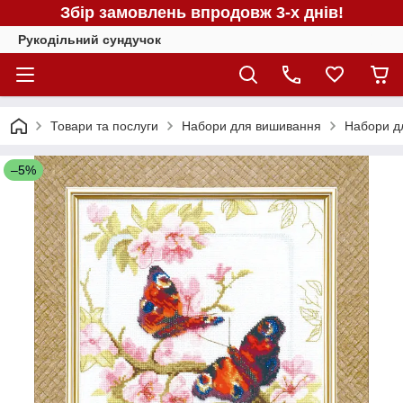
Збір замовлень впродовж 3-х днів!
Рукодільний сундучок
Товари та послуги
Набори для вишивання
Набори д
–5%