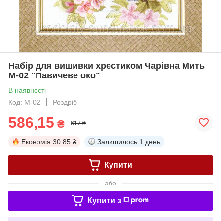
Набір для вишивки хрестиком Чарівна Мить
М-02 "Павичеве око"
В наявності
Код: М-02
Роздріб
586,15
₴
617 ₴
Економія
30.85 ₴
Залишилось
1 день
Купити
або
Купити з