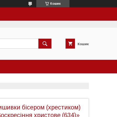
Кошик
Кошик
ишивки бісером (хрестиком)
оскресіння христове (634)»