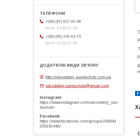
+380 (97) 627-92-08
пн-пт: 10:00-17:00
С
+380 (95) 195-63-70
Р
пн-пт: 10:00-17:00
Т
Р
Б
н
http://rukodelniy-sunduchok.com.ua
rukodelniy.sunduchok@gmail.com
Instagram
https://www.instagram.com/rukodelniy_sun
Х
duchok/
Facebook
https://www.facebook.com/groups/240043
250161446/