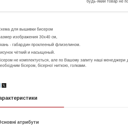
будь-який товар не п
хема для вышивки бисером
азмер изображения 30х40 см,
кань - габардин проклееный флизелином.
исунок чёткий и насыщеный.
ісером не комплектується, але по Вашому запиту наші менеджери 
еобхідним бісером, бісерної ниткою, голками.
арактеристики
Основні атрибути