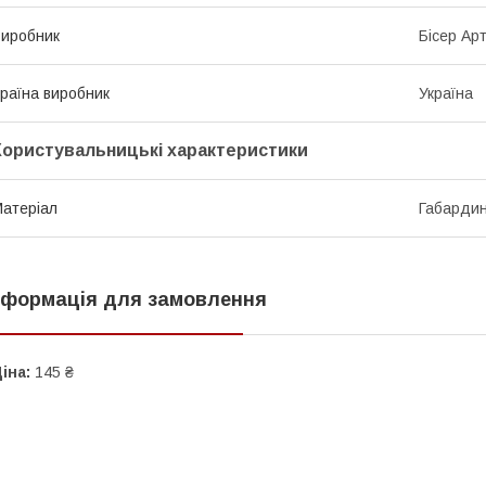
иробник
Бісер Ар
раїна виробник
Україна
Користувальницькі характеристики
атеріал
Габарди
нформація для замовлення
іна:
145 ₴