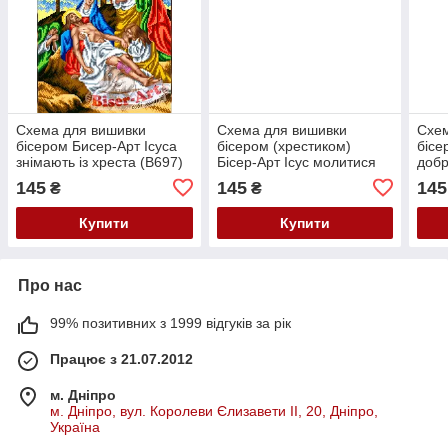
Схема для вишивки
Схема для вишивки
Схем
бісером Бисер-Арт Ісуса
бісером (хрестиком)
бісе
знімають із хреста (B697)
Бісер-Арт Ісус молитися
добр
(610)
145
145
145
₴
₴
Купити
Купити
Про нас
99% позитивних з 1999 відгуків за рік
Працює з 21.07.2012
м. Дніпро
м. Дніпро, вул. Королеви Єлизавети ІІ, 20, Дніпро,
Україна