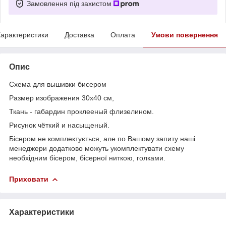
Замовлення під захистом
арактеристики
Доставка
Оплата
Умови повернення
Опис
Схема для вышивки бисером
Размер изображения 30х40 см,
Ткань - габардин проклееный флизелином.
Рисунок чёткий и насыщеный.
Бісером не комплектується, але по Вашому запиту наші
менеджери додатково можуть укомплектувати схему
необхідним бісером, бісерної ниткою, голками.
Приховати
Характеристики