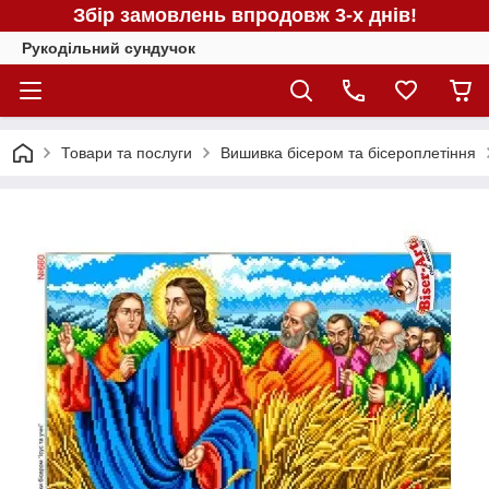
Збір замовлень впродовж 3-х днів!
Рукодільний сундучок
Товари та послуги
Вишивка бісером та бісероплетіння