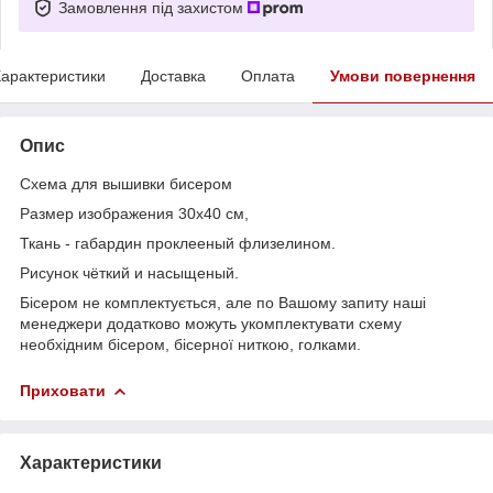
Замовлення під захистом
арактеристики
Доставка
Оплата
Умови повернення
Опис
Схема для вышивки бисером
Размер изображения 30х40 см,
Ткань - габардин проклееный флизелином.
Рисунок чёткий и насыщеный.
Бісером не комплектується, але по Вашому запиту наші
менеджери додатково можуть укомплектувати схему
необхідним бісером, бісерної ниткою, голками.
Приховати
Характеристики