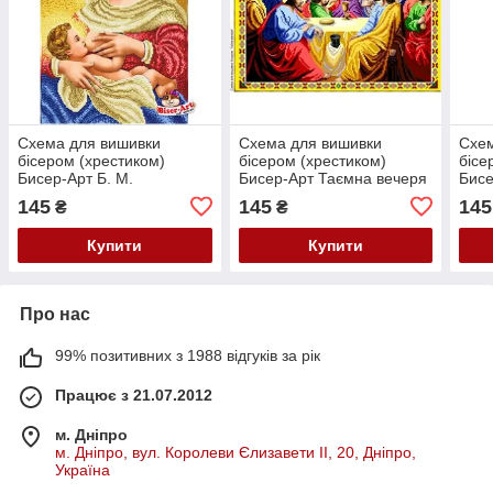
Схема для вишивки
Схема для вишивки
Схем
бісером (хрестиком)
бісером (хрестиком)
бісе
Бисер-Арт Б. М.
Бисер-Арт Таємна вечеря
Бисе
Годувальниця (694)
(606 1)
розв
145
145
145
₴
₴
Купити
Купити
Про нас
99% позитивних з 1988 відгуків за рік
Працює з 21.07.2012
м. Дніпро
м. Дніпро, вул. Королеви Єлизавети ІІ, 20, Дніпро,
Україна