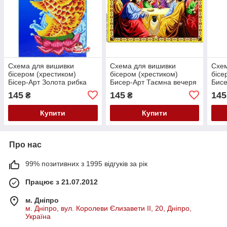
Схема для вишивки
Схема для вишивки
Схем
бісером (хрестиком)
бісером (хрестиком)
бісе
Бісер-Арт Золота рибка
Бисер-Арт Таємна вечеря
Бисе
(587)
(606 1)
(681
145
145
145
₴
₴
Купити
Купити
Про нас
99% позитивних з 1995 відгуків за рік
Працює з 21.07.2012
м. Дніпро
м. Дніпро, вул. Королеви Єлизавети ІІ, 20, Дніпро,
Україна