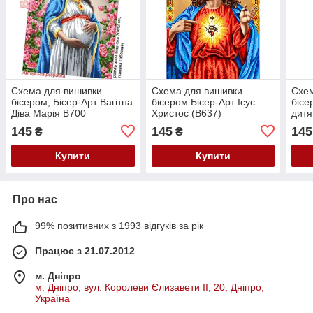
Схема для вишивки
Схема для вишивки
Схем
бісером, Бісер-Арт Вагітна
бісером Бісер-Арт Ісус
бісе
Діва Марія В700
Христос (B637)
дитя
145
145
145
₴
₴
Купити
Купити
Про нас
99% позитивних з 1993 відгуків за рік
Працює з 21.07.2012
м. Дніпро
м. Дніпро, вул. Королеви Єлизавети ІІ, 20, Дніпро,
Україна