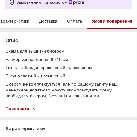
Замовлення під захистом
арактеристики
Доставка
Оплата
Умови повернення
Опис
Схема для вышивки бисером
Размер изображения 30х40 см,
Ткань - габардин проклееный флизелином.
Рисунок чёткий и насыщеный.
Бісером не комплектується, але по Вашому запиту наші
менеджери додатково можуть укомплектувати схему
необхідним бісером, бісерної ниткою, голками.
Приховати
Характеристики