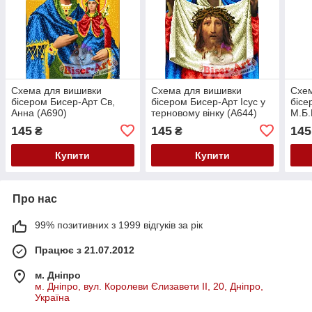
Схема для вишивки
Схема для вишивки
Схем
бісером Бисер-Арт Св,
бісером Бисер-Арт Ісус у
бісе
Анна (А690)
терновому вінку (А644)
М.Б.
145
145
145
₴
₴
Купити
Купити
Про нас
99% позитивних з 1999 відгуків за рік
Працює з 21.07.2012
м. Дніпро
м. Дніпро, вул. Королеви Єлизавети ІІ, 20, Дніпро,
Україна