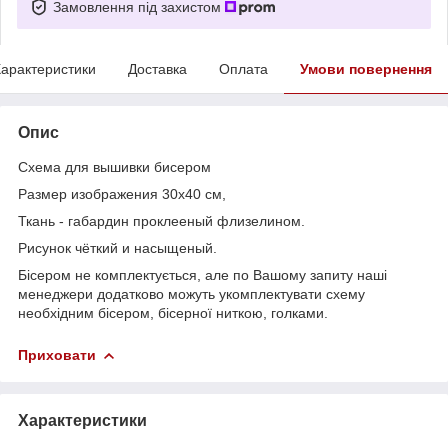
Замовлення під захистом
арактеристики
Доставка
Оплата
Умови повернення
Опис
Схема для вышивки бисером
Размер изображения 30х40 см,
Ткань - габардин проклееный флизелином.
Рисунок чёткий и насыщеный.
Бісером не комплектується, але по Вашому запиту наші
менеджери додатково можуть укомплектувати схему
необхідним бісером, бісерної ниткою, голками.
Приховати
Характеристики