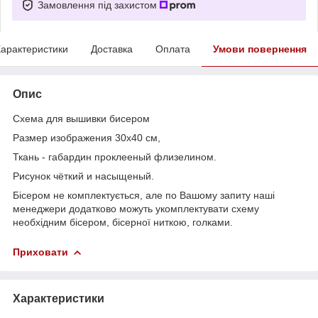
Замовлення під захистом
арактеристики
Доставка
Оплата
Умови повернення
Опис
Схема для вышивки бисером
Размер изображения 30х40 см,
Ткань - габардин проклееный флизелином.
Рисунок чёткий и насыщеный.
Бісером не комплектується, але по Вашому запиту наші
менеджери додатково можуть укомплектувати схему
необхідним бісером, бісерної ниткою, голками.
Приховати
Характеристики