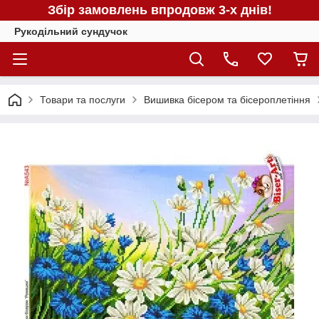
Збір замовлень впродовж 3-х днів!
Рукодільний сундучок
Товари та послуги
Вишивка бісером та бісероплетіння