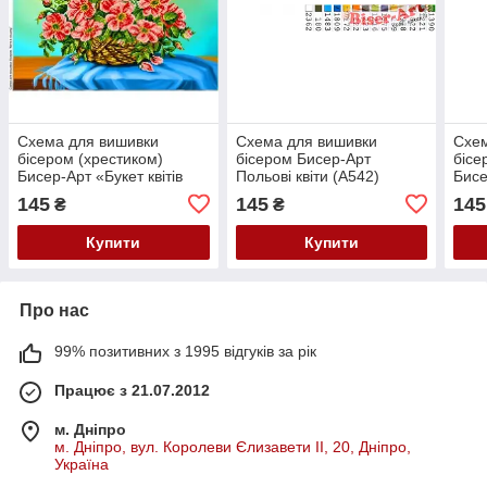
Схема для вишивки
Схема для вишивки
Схем
бісером (хрестиком)
бісером Бисер-Арт
бісе
Бисер-Арт «Букет квітів
Польові квіти (А542)
Бисе
(575)»
(539
145
145
145
₴
₴
Купити
Купити
Про нас
99% позитивних з 1995 відгуків за рік
Працює з 21.07.2012
м. Дніпро
м. Дніпро, вул. Королеви Єлизавети ІІ, 20, Дніпро,
Україна