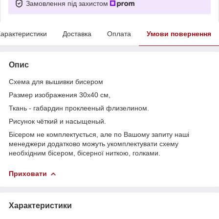
Замовлення під захистом
арактеристики
Доставка
Оплата
Умови повернення
Опис
Схема для вышивки бисером
Размер изображения 30х40 см,
Ткань - габардин проклееный флизелином.
Рисунок чёткий и насыщеный.
Бісером не комплектується, але по Вашому запиту наші
менеджери додатково можуть укомплектувати схему
необхідним бісером, бісерної ниткою, голками.
Приховати
Характеристики