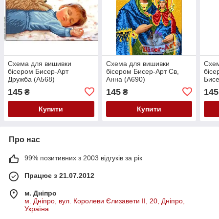
Схема для вишивки
Схема для вишивки
Схем
бісером Бисер-Арт
бісером Бисер-Арт Св,
бісе
Дружба (А568)
Анна (А690)
Бисе
145
145
145
₴
₴
Купити
Купити
Про нас
99% позитивних з 2003 відгуків за рік
Працює з 21.07.2012
м. Дніпро
м. Дніпро, вул. Королеви Єлизавети ІІ, 20, Дніпро,
Україна