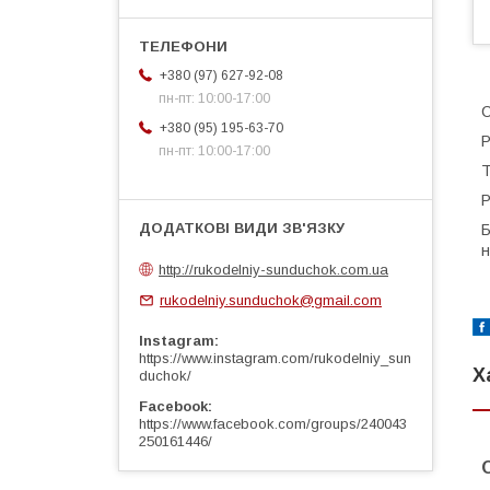
+380 (97) 627-92-08
пн-пт: 10:00-17:00
С
+380 (95) 195-63-70
Р
пн-пт: 10:00-17:00
Т
Р
Б
н
http://rukodelniy-sunduchok.com.ua
rukodelniy.sunduchok@gmail.com
Instagram
https://www.instagram.com/rukodelniy_sun
Х
duchok/
Facebook
https://www.facebook.com/groups/240043
250161446/