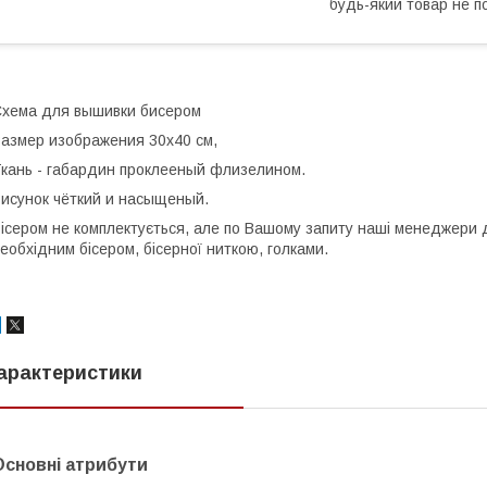
будь-який товар не п
хема для вышивки бисером
азмер изображения 30х40 см,
кань - габардин проклееный флизелином.
исунок чёткий и насыщеный.
ісером не комплектується, але по Вашому запиту наші менеджери 
еобхідним бісером, бісерної ниткою, голками.
арактеристики
Основні атрибути