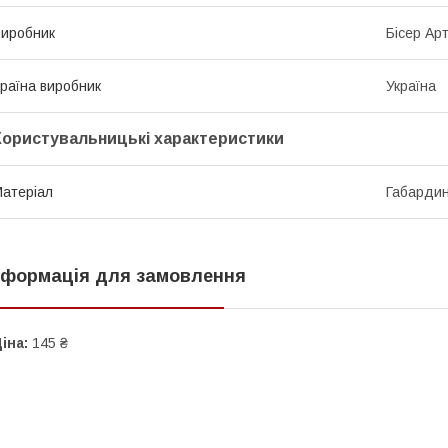
иробник
Бісер Ар
раїна виробник
Україна
Користувальницькі характеристики
атеріал
Габарди
нформація для замовлення
іна:
145 ₴