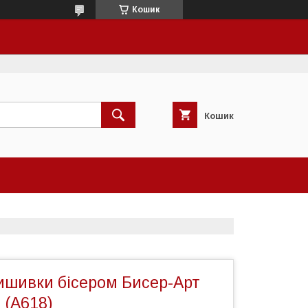
Кошик
Кошик
ишивки бісером Бисер-Арт
 (А618)