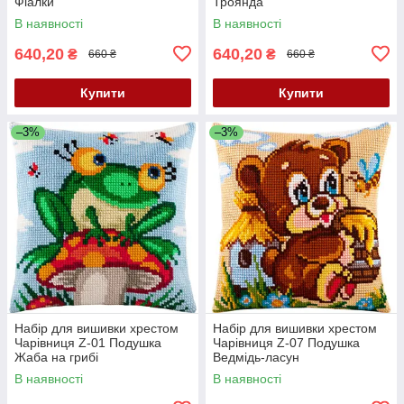
Фіалки
Троянда
В наявності
В наявності
640,20
640,20
₴
₴
660 ₴
660 ₴
Купити
Купити
–3%
–3%
Набір для вишивки хрестом
Набір для вишивки хрестом
Чарівниця Z-01 Подушка
Чарівниця Z-07 Подушка
Жаба на грибі
Ведмідь-ласун
В наявності
В наявності