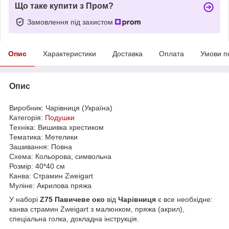
Що таке купити з Пром?
Замовлення під захистом
Опис
Характеристики
Доставка
Оплата
Умови п
Опис
Виробник: Чарівниця (Україна)
Категорія:
Подушки
Техніка: Вишивка хрестиком
Тематика: Метелики
Зашивання: Повна
Схема: Кольорова, символьна
Розмір: 40*40 см
Канва: Страмин Zweigart
Муліне: Акрилова пряжа
У наборі
Z75 Павичеве око
від
Чарівниця
є все необхідне:
канва страмин Zweigart з малюнком, пряжа (акрил),
спеціальна голка, докладна інструкція.