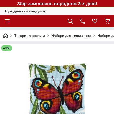
Збір замовлень впродовж 3-х днів!
Рукодільний сундучок
Товари та послуги
Набори для вишивання
Набори д
–3%