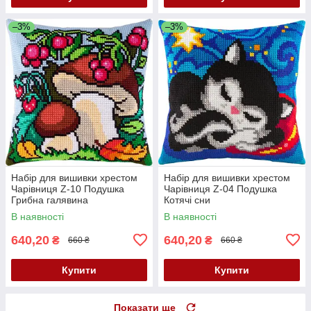
–3%
–3%
Набір для вишивки хрестом
Набір для вишивки хрестом
Чарівниця Z-10 Подушка
Чарівниця Z-04 Подушка
Грибна галявина
Котячі сни
В наявності
В наявності
640,20
640,20
₴
₴
660 ₴
660 ₴
Купити
Купити
Показати ще