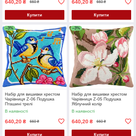
640,20
640,20
₴
₴
660 ₴
660 ₴
Купити
Купити
–3%
–3%
Набір для вишивки хрестом
Набір для вишивки хрестом
Чарівниця Z-06 Подушка
Чарівниця Z-05 Подушка
Пташині трелі
Яблучний колір
В наявності
В наявності
640,20
640,20
₴
₴
660 ₴
660 ₴
Купити
Купити