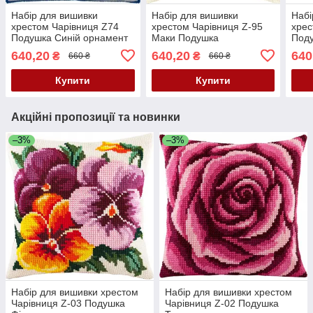
Набір для вишивки
Набір для вишивки
Набі
хрестом Чарівниця Z74
хрестом Чарівниця Z-95
хрес
Подушка Синій орнамент
Маки Подушка
Под
640,20
640,20
640
₴
₴
660 ₴
660 ₴
Купити
Купити
Акційні пропозиції та новинки
–3%
–3%
Набір для вишивки хрестом
Набір для вишивки хрестом
Чарівниця Z-03 Подушка
Чарівниця Z-02 Подушка