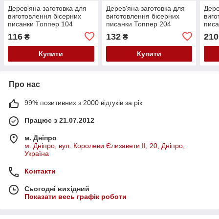
Дерев'яна заготовка для
Дерев'яна заготовка для
Дере
виготовлення бісерних
виготовлення бісерних
виго
писанки Топпер 104
писанки Топпер 204
писа
510
116
132
210
₴
₴
Купити
Купити
Про нас
99% позитивних з 2000 відгуків за рік
Працює з 21.07.2012
м. Дніпро
м. Дніпро, вул. Королеви Єлизавети ІІ, 20, Дніпро,
Україна
Контакти
Сьогодні вихідний
Показати весь графік роботи