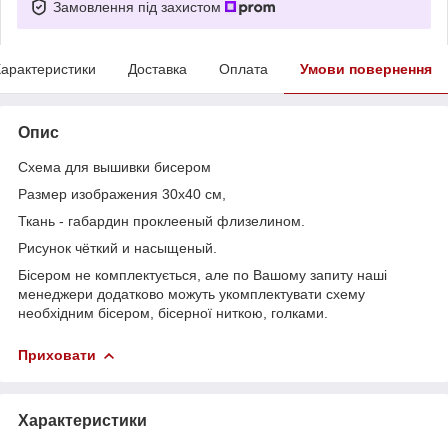
Замовлення під захистом
арактеристики
Доставка
Оплата
Умови повернення
Опис
Схема для вышивки бисером
Размер изображения 30х40 см,
Ткань - габардин проклееный флизелином.
Рисунок чёткий и насыщеный.
Бісером не комплектується, але по Вашому запиту наші
менеджери додатково можуть укомплектувати схему
необхідним бісером, бісерної ниткою, голками.
Приховати
Характеристики