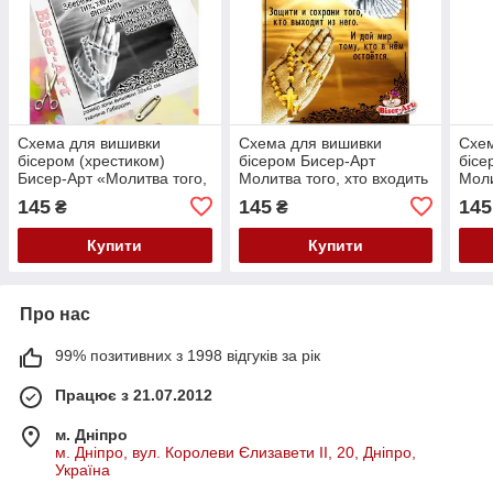
Схема для вишивки
Схема для вишивки
Схем
бісером (хрестиком)
бісером Бисер-Арт
бісе
Бисер-Арт «Молитва того,
Молитва того, хто входить
Моли
хто входить в дім» B667
в дім (російською) (A653)
в ді
145
145
145
₴
₴
Купити
Купити
Про нас
99% позитивних з 1998 відгуків за рік
Працює з 21.07.2012
м. Дніпро
м. Дніпро, вул. Королеви Єлизавети ІІ, 20, Дніпро,
Україна