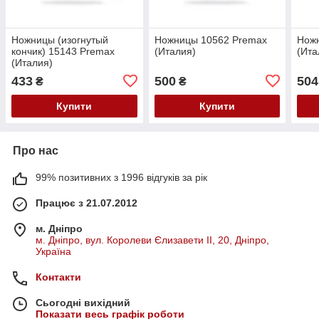
Ножницы (изогнутый
Ножницы 10562 Premax
Нож
кончик) 15143 Premax
(Италия)
(Ита
(Италия)
433
500
504
₴
₴
Купити
Купити
Про нас
99% позитивних з 1996 відгуків за рік
Працює з 21.07.2012
м. Дніпро
м. Дніпро, вул. Королеви Єлизавети ІІ, 20, Дніпро,
Україна
Контакти
Сьогодні вихідний
Показати весь графік роботи