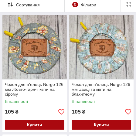
Сортування
0
Фільтри
Чохол для п'ялець Nurge 126
Чохол для п'ялець Nurge 126
мм Жовто-гарячі квіти на
мм Зайці та квіти на
сірому
блакитному
В наявності
В наявності
105
105
₴
₴
Купити
Купити