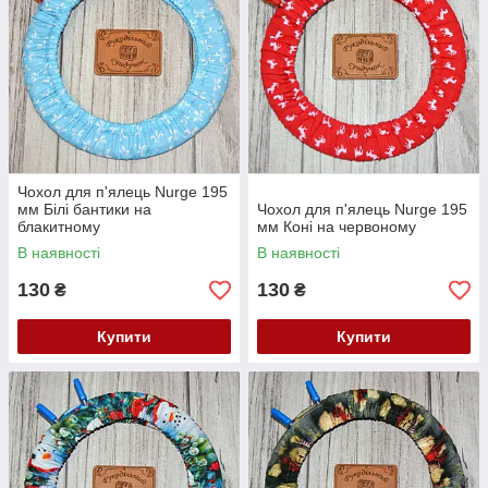
Чохол для п'ялець Nurge 195
мм Білі бантики на
Чохол для п'ялець Nurge 195
блакитному
мм Коні на червоному
В наявності
В наявності
130
130
₴
₴
Купити
Купити