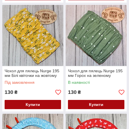
Чохол для пялець Nurge 195
Чохол для пялець Nurge 195
мм Білі квіточки на жовтому
мм Горох на зеленому
Під замовлення
В наявності
130
130
₴
₴
Купити
Купити