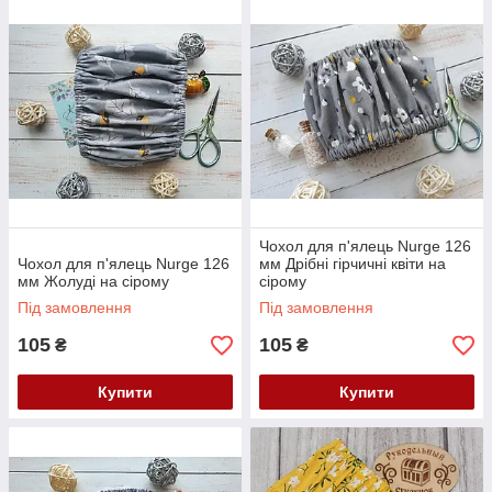
Чохол для п'ялець Nurge 126
Чохол для п'ялець Nurge 126
мм Дрібні гірчичні квіти на
мм Жолудi на сірому
сірому
Під замовлення
Під замовлення
105
105
₴
₴
Купити
Купити