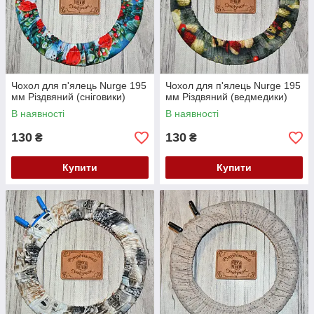
Чохол для п'ялець Nurge 195
Чохол для п'ялець Nurge 195
мм Різдвяний (сніговики)
мм Різдвяний (ведмедики)
В наявності
В наявності
130
130
₴
₴
Купити
Купити