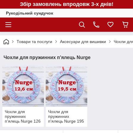
Збір замовлень впродовж 3-х днів!
Рукодільний сундучок
Товари та послуги
Аксесуари для вишивки
Чохли для
Чохли для пружинних п'ялець Nurge
Чохли для
Чохли для
пружинних
пружинних
п'ялець Nurge 126
п'ялець Nurge 195
мм
мм