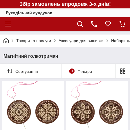
Збір замовлень впродовж 3-х днів!
Рукодільний сундучок
Товари та послуги
Аксесуари для вишивки
Набори дл
Магнітний голкотримач
Сортування
0
Фільтри