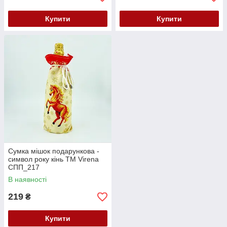
Купити
Купити
Сумка мішок подарункова -
символ року кінь ТМ Virena
СПП_217
В наявності
219
₴
Купити