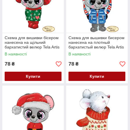
Схема для вишивки бісером
Схема для вышивки бисером
нанесена на щільний
нанесена на плотный
бархатистий велюр Tela Artis
бархатистый велюр Tela Artis
Мишка маленька ВЛ-018
Мышь-малыш ВЛ-019
В наявності
В наявності
78
78
₴
₴
Купити
Купити