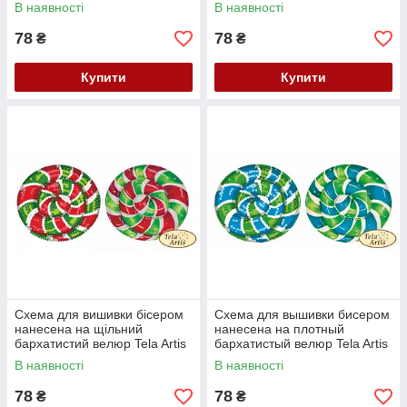
Пряник міні ВЛ-005
рожевий Льодяник ВЛ-006
В наявності
В наявності
78
78
₴
₴
Купити
Купити
Схема для вишивки бісером
Схема для вышивки бисером
нанесена на щільний
нанесена на плотный
бархатистий велюр Tela Artis
бархатистый велюр Tela Artis
Льодяник червоно-зелений
Леденец сине-зеленый
В наявності
В наявності
ВЛ-007
ВЛ-008
78
78
₴
₴