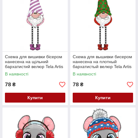
Схема для вишивки бісером
Схема для вышивки бисером
нанесена на щільний
нанесена на плотный
бархатистий велюр Tela Artis
бархатистый велюр Tela Artis
Гном Соня ВЛ-016
Гном Чихун ВЛ-017
В наявності
В наявності
78
78
₴
₴
Купити
Купити