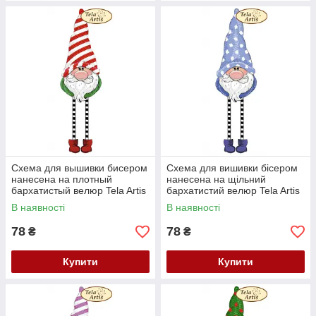
Схема для вышивки бисером
Схема для вишивки бісером
нанесена на плотный
нанесена на щільний
бархатистый велюр Tela Artis
бархатистий велюр Tela Artis
Гном Весельчак ВЛ-014
Гном Тихоня ВЛ-015
В наявності
В наявності
78
78
₴
₴
Купити
Купити