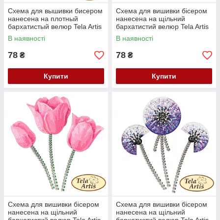
Схема для вышивки бисером
Схема для вишивки бісером
нанесена на плотный
нанесена на щільний
бархатистый велюр Tela Artis
бархатистий велюр Tela Artis
Мышонок в варежке с
Букет троянд ВЛ-023
В наявності
В наявності
ромбиком ВЛ-022
78
78
₴
₴
Купити
Купити
Схема для вишивки бісером
Схема для вишивки бісером
нанесена на щільний
нанесена на щільний