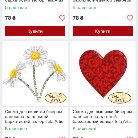
бархатистий велюр Tela Artis
бархатистий велюр Tela Artis
Букет тюльпанів ВЛ-024
Букет кульбаб ВЛ-025
В наявності
В наявності
78
78
₴
₴
Купити
Купити
Схема для вишивки бісером
Схема для вышивки бисером
нанесена на щільний
нанесена на плотный
бархатистий велюр Tela Artis
бархатистый велюр Tela Artis
Букет ромашок ВЛ-026
Сердце узор-1 ВЛ-027
В наявності
В наявності