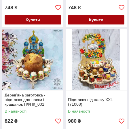
748
748
₴
₴
Купити
Купити
Дерев'яна заготовка -
підставка для паски і
Підставка під паску XXL
крашанок ПФПК_001
(71008)
В наявності
В наявності
822
980
₴
₴