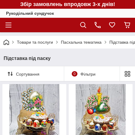
Збір замовлень впродовж 3-х днів!
Рукодільний сундучок
Товари та послуги
Пасхальна тематика
Підставка пі
Підставка під паску
Сортування
0
Фільтри