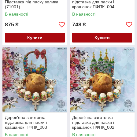
Підставка під паску велика
підставка для паски і
(71001)
крашанок ПФПК_004
В наявності
В наявності
875
748
₴
₴
Купити
Купити
Дерев'яна заготовка -
Дерев'яна заготовка -
підставка для паски і
підставка для паски і
крашанок ПФПК_003
крашанок ПФПК_002
В наявності
В наявності