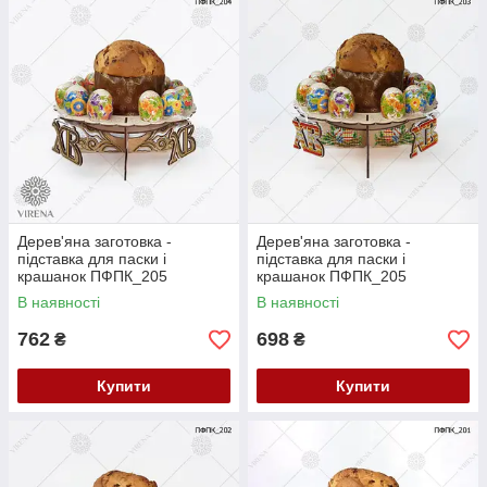
Дерев'яна заготовка -
Дерев'яна заготовка -
підставка для паски і
підставка для паски і
крашанок ПФПК_205
крашанок ПФПК_205
В наявності
В наявності
762
698
₴
₴
Купити
Купити