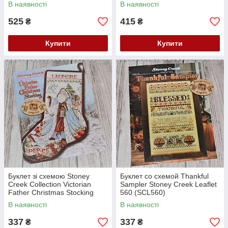
В наявності
В наявності
525
415
₴
₴
Купити
Купити
Буклет зі схемою Stoney
Буклет со схемой Thankful
Creek Collection Victorian
Sampler Stoney Creek Leaflet
Father Christmas Stocking
560 (SCL560)
SCL487
В наявності
В наявності
337
337
₴
₴