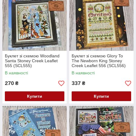
Буклет зі схемою Woodland
Буклет зі схемою Glory To
Santa Stoney Creek Leaflet
The Newborn King Stoney
555 (SCL555)
Creek Leaflet 556 (SCL556)
В наявності
В наявності
270
337
₴
₴
Купити
Купити