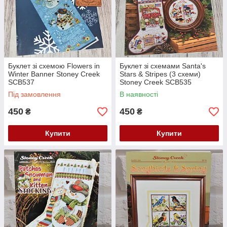
Буклет зі схемою Flowers in
Буклет зі схемами Santa's
Winter Banner Stoney Creek
Stars & Stripes (3 схеми)
SCB537
Stoney Creek SCB535
Під замовлення
В наявності
450
450
₴
₴
Купити
Купити