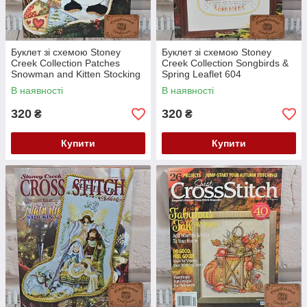
Буклет зі схемою Stoney
Буклет зі схемою Stoney
Creek Collection Patches
Creek Collection Songbirds &
Snowman and Kitten Stocking
Spring Leaflet 604
Leaflet 603
В наявності
В наявності
320
320
₴
₴
Купити
Купити