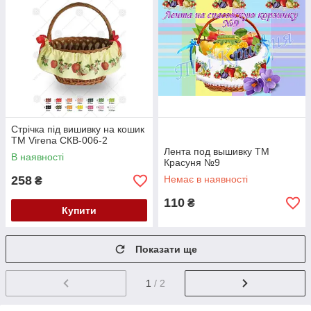
Стрічка під вишивку на кошик
ТМ Virena СКВ-006-2
Лента под вышивку ТМ
В наявності
Красуня №9
258
Немає в наявності
₴
110
₴
Купити
Показати ще
1
/ 2