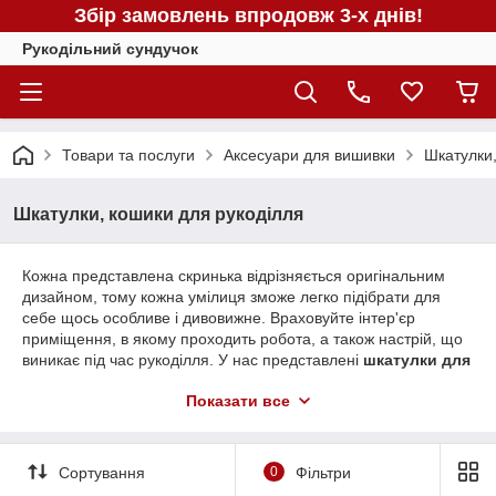
Збір замовлень впродовж 3-х днів!
Рукодільний сундучок
Товари та послуги
Аксесуари для вишивки
Шкатулки,
Шкатулки, кошики для рукоділля
Кожна представлена скринька відрізняється оригінальним
дизайном, тому кожна умілиця зможе легко підібрати для
себе щось особливе і дивовижне. Враховуйте інтер'єр
приміщення, в якому проходить робота, а також настрій, що
виникає під час рукоділля. У нас представлені
шкатулки для
рукоділля
на будь-який смак, тому все, що залишається, це
Показати все
гарненько вивчити асортимент продукції і знайти неповторну
коробочку для робочих інструментів!
Сортування
0
Фільтри