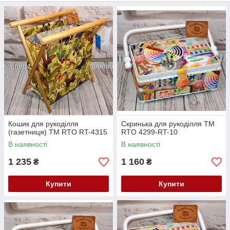
Кошик для рукоділля
Скринька для рукоділля ТМ
(газетниця) ТМ RTO RT-4315
RTO 4299-RT-10
В наявності
В наявності
1 235
1 160
₴
₴
Купити
Купити