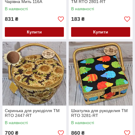
Чарівна Мить 116А
ТМ RTO 2801-RT
В наявності
В наявності
831
183
₴
₴
Купити
Купити
Скринька для рукоділля ТМ
Шкатулка для рукоделия ТМ
RTO 2447-RT
RTO 3281-RT
В наявності
В наявності
700
860
₴
₴